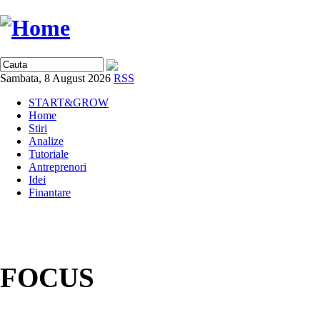
Sambata, 8 August 2026
RSS
START&GROW
Home
Stiri
Analize
Tutoriale
Antreprenori
Idei
Finantare
FOCUS