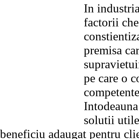
In industri
factorii ch
constientiz
premisa car
supravietui
pe care o c
competentel
Intodeauna
solutii util
beneficiu adaugat pentru cli