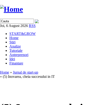
Joi, 6 August 2026
RSS
START&GROW
Home
Stiri
Analize
Tutoriale
Antreprenori
Idei
Finantare
Home
»
Jurnal de start-up
» (5) Inovarea, cheia succesului in IT