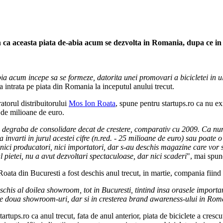
n ca aceasta piata de-abia acum se dezvolta in Romania, dupa ce in u
ia acum incepe sa se formeze, datorita unei promovari a bicicletei in ul
 intrata pe piata din Romania la inceputul anului trecut.
torul distribuitorului
Mos Ion Roata
, spune pentru startups.ro ca nu exis
 de milioane de euro.
i degraba de consolidare decat de crestere, comparativ cu 2009. Ca numa
a invarti in jurul acestei cifre (n.red. - 25 milioane de euro) sau poate
 nici producatori, nici importatori, dar s-au deschis magazine care vor s
l pietei, nu a avut dezvoltari spectaculoase, dar nici scaderi
", mai spu
ta din Bucuresti a fost deschis anul trecut, in martie, compania fiind
chis al doilea showroom, tot in Bucuresti, tintind insa orasele importante
cele doua showroom-uri, dar si in cresterea brand awareness-ului in Ro
tartups.ro ca anul trecut, fata de anul anterior, piata de biciclete a cr