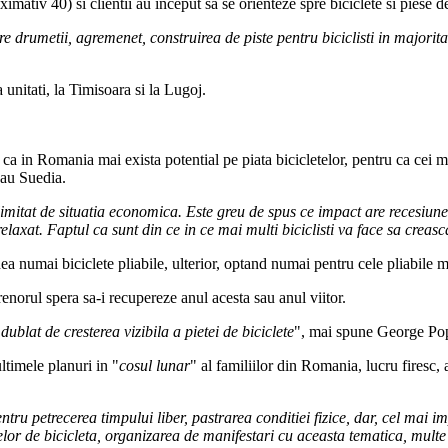
imativ 40) si clientii au inceput sa se orienteze spre biciclete si piese d
re drumetii, agremenet, construirea de piste pentru biciclisti in majorit
unitati, la Timisoara si la Lugoj.
 ca in Romania mai exista potential pe piata bicicletelor, pentru ca cei m
sau Suedia.
te limitat de situatia economica. Este greu de spus ce impact are recesi
elaxat. Faptul ca sunt din ce in ce mai multi biciclisti va face sa creasca
ea numai biciclete pliabile, ulterior, optand numai pentru cele pliabile
renorul spera sa-i recupereze anul acesta sau anul viitor.
blat de cresterea vizibila a pietei de biciclete
", mai spune George Po
ltimele planuri in "
cosul lunar
" al familiilor din Romania, lucru firesc, 
entru petrecerea timpului liber, pastrarea conditiei fizice, dar, cel mai 
lor de bicicleta, organizarea de manifestari cu aceasta tematica, multe