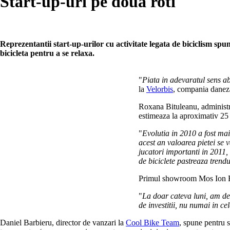
Start-up-uri pe doua roti
Reprezentantii start-up-urilor cu activitate legata de biciclism spu
bicicleta pentru a se relaxa.
"
Piata in adevaratul sens ab
la
Velorbis
, compania daneza
Roxana Bituleanu, administra
estimeaza la aproximativ 25
"
Evolutia in 2010 a fost ma
acest an valoarea pietei se v
jucatori importanti in 2011,
de biciclete pastreaza trendu
Primul showroom Mos Ion Roa
"
La doar cateva luni, am des
de investitii, nu numai in 
Daniel Barbieru, director de vanzari la
Cool Bike Team
, spune pentru s