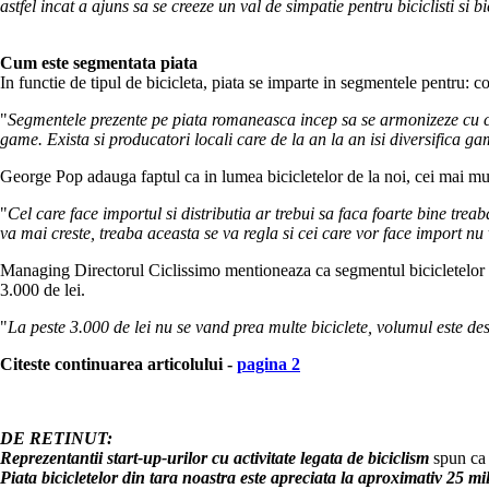
astfel incat a ajuns sa se creeze un val de simpatie pentru biciclisti si b
Cum este segmentata piata
In functie de tipul de bicicleta, piata se imparte in segmentele pentru: c
"
Segmentele prezente pe piata romaneasca incep sa se armonizeze cu cele
game. Exista si producatori locali care de la an la an isi diversifica g
George Pop adauga faptul ca in lumea bicicletelor de la noi, cei mai multi
"
Cel care face importul si distributia ar trebui sa faca foarte bine tre
va mai creste, treaba aceasta se va regla si cei care vor face import nu
Managing Directorul Ciclissimo mentioneaza ca segmentul bicicletelor ief
3.000 de lei.
"
La peste 3.000 de lei nu se vand prea multe biciclete, volumul este dest
Citeste continuarea articolului -
pagina 2
DE RETINUT:
Reprezentantii start-up-urilor cu activitate legata de biciclism
spun ca 
Piata bicicletelor din tara noastra este apreciata la aproximativ 25 m