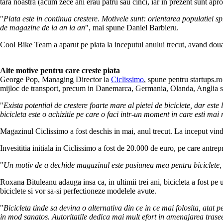
tara noastra (acum zece ani erau patru sau cinci, iar in prezent sunt aprox
"
Piata este in continua crestere. Motivele sunt: orientarea populatiei sp
de magazine de la an la an
", mai spune Daniel Barbieru.
Cool Bike Team a aparut pe piata la inceputul anului trecut, avand doua 
Alte motive pentru care creste piata
George Pop, Managing Director la
Ciclissimo
, spune pentru startups.ro
mijloc de transport, precum in Danemarca, Germania, Olanda, Anglia 
"
Exista potential de crestere foarte mare al pietei de biciclete, dar es
bicicleta este o achizitie pe care o faci intr-un moment in care esti mai r
Magazinul Ciclissimo a fost deschis in mai, anul trecut. La inceput vind
Invesititia initiala in Ciclissimo a fost de 20.000 de euro, pe care antrep
"
Un motiv de a dechide magazinul este pasiunea mea pentru biciclete, du
Roxana Bituleanu adauga insa ca, in ultimii trei ani, bicicleta a fost pe u
biciclete si vor sa-si perfectioneze modelele avute.
"
Bicicleta tinde sa devina o alternativa din ce in ce mai folosita, atat p
in mod sanatos. Autoritatile dedica mai mult efort in amenajarea trasee