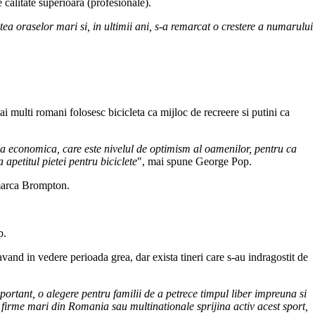
e calitate superioara (profesionale).
atea oraselor mari si, in ultimii ani, s-a remarcat o crestere a numarului
ai multi romani folosesc bicicleta ca mijloc de recreere si putini ca
unea economica, care este nivelul de optimism al oamenilor, pentru ca
 apetitul pietei pentru biciclete
", mai spune George Pop.
 marca Brompton.
p.
avand in vedere perioada grea, dar exista tineri care s-au indragostit de
important, o alegere pentru familii de a petrece timpul liber impreuna si
 firme mari din Romania sau multinationale sprijina activ acest sport,