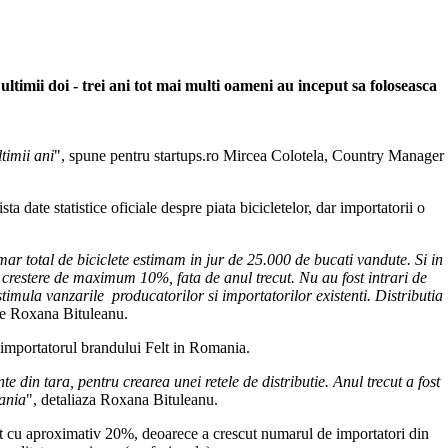
ltimii doi - trei ani tot mai multi oameni au inceput sa foloseasca
timii ani
", spune pentru startups.ro Mircea Colotela, Country Manager
ta date statistice oficiale despre piata bicicletelor, dar importatorii o
r total de biciclete estimam in jur de 25.000 de bucati vandute. Si in
 o crestere de maximum 10%, fata de anul trecut. Nu au fost intrari de
timula vanzarile producatorilor si importatorilor existenti. Distributia
ne Roxana Bituleanu.
 importatorul brandului Felt in Romania.
 din tara, pentru crearea unei retele de distributie. Anul trecut a fost
mania
", detaliaza Roxana Bituleanu.
escut cu aproximativ 20%, deoarece a crescut numarul de importatori din