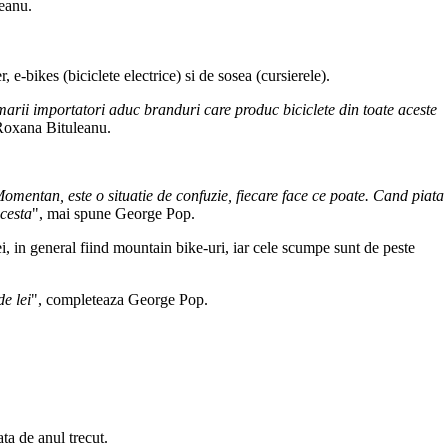
eanu.
e-bikes (biciclete electrice) si de sosea (cursierele).
marii importatori aduc branduri care produc biciclete din toate aceste
 Roxana Bituleanu.
Momentan, este o situatie de confuzie, fiecare face ce poate. Cand piata
acesta
", mai spune George Pop.
i, in general fiind mountain bike-uri, iar cele scumpe sunt de peste
de lei
", completeaza George Pop.
ta de anul trecut.