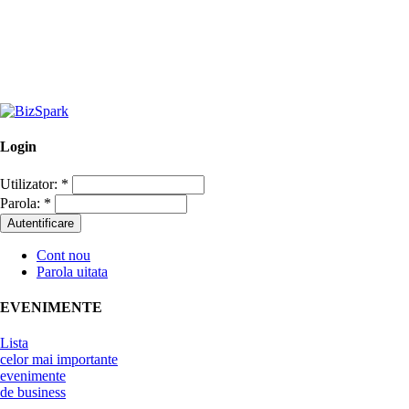
Login
Utilizator:
*
Parola:
*
Cont nou
Parola uitata
EVENIMENTE
Lista
celor mai importante
evenimente
de business