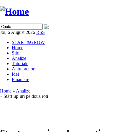
Joi, 6 August 2026
RSS
START&GROW
Home
Stiri
Analize
Tutoriale
Antreprenori
Idei
Finantare
Home
»
Analize
» Start-up-uri pe doua roti