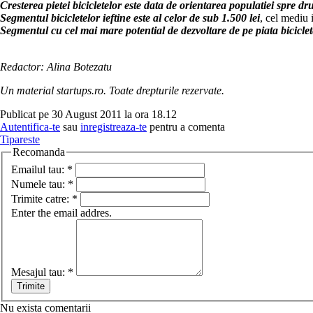
Cresterea pietei bicicletelor este data de orientarea populatiei spre dr
Segmentul bicicletelor ieftine este al celor de sub 1.500 lei
, cel mediu 
Segmentul cu cel mai mare potential de dezvoltare de pe piata biciclete
Redactor: Alina Botezatu
Un material startups.ro. Toate drepturile rezervate.
Publicat pe 30 August 2011 la ora 18.12
Autentifica-te
sau
inregistreaza-te
pentru a comenta
Tipareste
Recomanda
Emailul tau:
*
Numele tau:
*
Trimite catre:
*
Enter the email addres.
Mesajul tau:
*
Nu exista comentarii