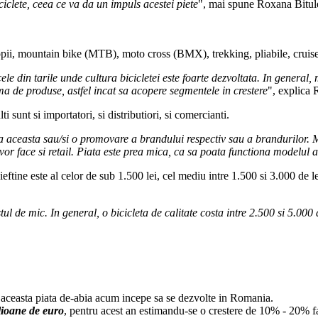
iciclete, ceea ce va da un impuls acestei piete
", mai spune Roxana Bitul
opii, mountain bike (MTB), moto cross (BMX), trekking, pliabile, cruiser, 
 din tarile unde cultura bicicletei este foarte dezvoltata. In general, 
ama de produse, astfel incat sa acopere segmentele in crestere
", explica
 sunt si importatori, si distributiori, si comercianti.
aba aceasta sau/si o promovare a brandului respectiv sau a brandurilor. 
 vor face si retail. Piata este prea mica, ca sa poata functiona modelul 
tine este al celor de sub 1.500 lei, cel mediu intre 1.500 si 3.000 de le
ul de mic. In general, o bicicleta de calitate costa intre 2.500 si 5.000 
aceasta piata de-abia acum incepe sa se dezvolte in Romania.
ilioane de euro
, pentru acest an estimandu-se o crestere de 10% - 20% fa