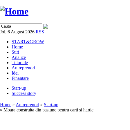
Joi, 6 August 2026
RSS
START&GROW
Home
Stiri
Analize
Tutoriale
Antreprenori
Idei
Finantare
Start-up
Success story
Home
»
Antreprenori
»
Start-up
» Moara construita din pasiune pentru carti si hartie