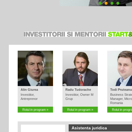
a fi atractiva pentru investitori »
Alin Giurea
Radu Tudorache
Todi Pruteanu
Investitor,
Investitor, Owner M
Business Strat
Antreprenor
Grup
Manager, Micro
Romania
Rolul in program »
Rolul in program »
Rolul in prog
Asistenta juridica