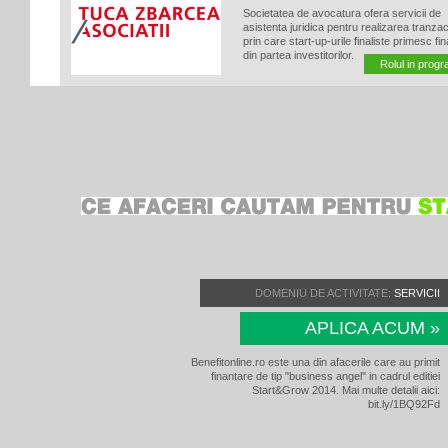
Societatea de avocatura ofera servicii de
asistenta juridica pentru realizarea tranzact
prin care start-up-urile finaliste primesc fi
din partea investitorilor.
Rolul in prog
DOMENIU DE ACTIVITATE:
SERVICII
APLICA ACUM »
Benefitonline.ro este una din afacerile care au primit
finantare de tip "business angel" in cadrul editiei
Start&Grow 2014. Mai multe detalii aici:
bit.ly/1BQ92Fd