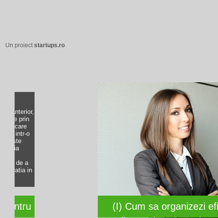
Un proiect
startups.ro
De ce
un an
insea
obtin
busin
pietei
(I) Cum sa organizezi eficient activitatea soc