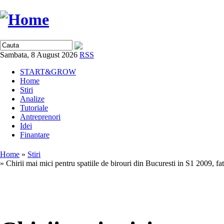
Sambata, 8 August 2026
RSS
START&GROW
Home
Stiri
Analize
Tutoriale
Antreprenori
Idei
Finantare
Home
»
Stiri
» Chirii mai mici pentru spatiile de birouri din Bucuresti in S1 2009, f