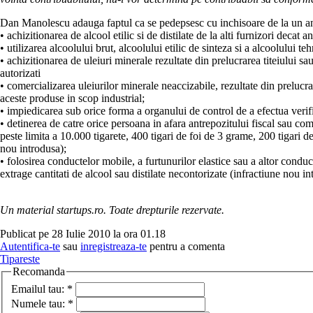
Dan Manolescu adauga faptul ca se pedepsesc cu inchisoare de la un an l
• achizitionarea de alcool etilic si de distilate de la alti furnizori decat 
• utilizarea alcoolului brut, alcoolului etilic de sinteza si a alcoolului t
• achizitionarea de uleiuri minerale rezultate din prelucrarea titeiului sa
autorizati
• comercializarea uleiurilor minerale neaccizabile, rezultate din prelucrare
aceste produse in scop industrial;
• impiedicarea sub orice forma a organului de control de a efectua verific
• detinerea de catre orice persoana in afara antrepozitului fiscal sau c
peste limita a 10.000 tigarete, 400 tigari de foi de 3 grame, 200 tigari d
nou introdusa);
• folosirea conductelor mobile, a furtunurilor elastice sau a altor condu
extrage cantitati de alcool sau distilate necontorizate (infractiune nou in
Un material startups.ro. Toate drepturile rezervate.
Publicat pe 28 Iulie 2010 la ora 01.18
Autentifica-te
sau
inregistreaza-te
pentru a comenta
Tipareste
Recomanda
Emailul tau:
*
Numele tau:
*