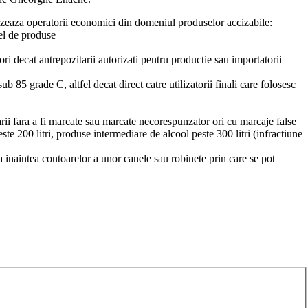
vizeaza operatorii economici din domeniul produselor accizabile:
fel de produse
zori decat antrepozitarii autorizati pentru productie sau importatorii
b 85 grade C, altfel decat direct catre utilizatorii finali care folosesc
arii fara a fi marcate sau marcate necorespunzator ori cu marcaje false
ste 200 litri, produse intermediare de alcool peste 300 litri (infractiune
ea inaintea contoarelor a unor canele sau robinete prin care se pot