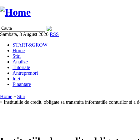
Sambata, 8 August 2026
RSS
START&GROW
Home
Stiri
Analize
Tutoriale
Antreprenori
Idei
Finantare
Home
»
Stiri
» Institutiile de credit, obligate sa transmita informatiile conturilor si a