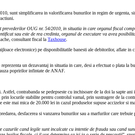
, sunt simplificarea in valorificarea bunurilor in regim de urgenta, simp
actiuni.
vit prevederilor OUG nr. 54/2010, in situatia in care organul fiscal com
ntificat sau este de rea credinta, organul de executare va avea posibilit
che, consultant fiscal la
Taxhouse
.
mijloace electronice) pe disponibilitatile banesti ale debitorilor, aflate i
ezenta un dezavantaj in situatia in care, desi a efectuat o plata la buge
n cauza popririlor infintate de ANAF.
stfel, contrabanda se pedepseste cu inchisoare de la doi la sapte ani 
 prin locurile stabilite pentru controlul vamal, prin sustragere de la con
 este mai mica de 20.000 lei in cazul produselor supuse accizelor si mai
, predarea, desfacerea si vanzarea bunurilor sau a marfurilor care trebu
ntre cazurile cand legile sunt incalcate cu intentie de frauda sau cand s
 legilor fiscale, ci il vor determina sa isi ia o serie de precautii
”, spu