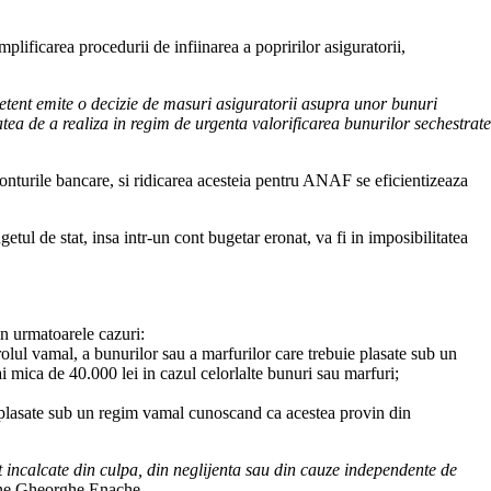
lificarea procedurii de infiinarea a popririlor asiguratorii,
petent emite o decizie de masuri asiguratorii asupra unor bunuri
atea de a realiza in regim de urgenta valorificarea bunurilor sechestrate
n conturile bancare, si ridicarea acesteia pentru ANAF se eficientizeaza
tul de stat, insa intr-un cont bugetar eronat, va fi in imposibilitatea
in urmatoarele cazuri:
trolul vamal, a bunurilor sau a marfurilor care trebuie plasate sub un
 mica de 40.000 lei in cazul celorlalte bunuri sau marfuri;
ie plasate sub un regim vamal cunoscand ca acestea provin din
unt incalcate din culpa, din neglijenta sau din cauze independente de
ne Gheorghe Enache.