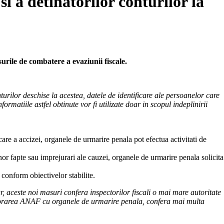
si a detinatorilor conturilor la
rile de combatere a evaziunii fiscale.
nturilor deschise la acestea, datele de identificare ale persoanelor care
ormatiile astfel obtinute vor fi utilizate doar in scopul indeplinirii
icare a accizei, organele de urmarire penala pot efectua activitati de
nor fapte sau imprejurari ale cauzei, organele de urmarire penala solicita
 conform obiectivelor stabilite.
r, aceste noi masuri confera inspectorilor fiscali o mai mare autoritate
colaborarea ANAF cu organele de urmarire penala, confera mai multa