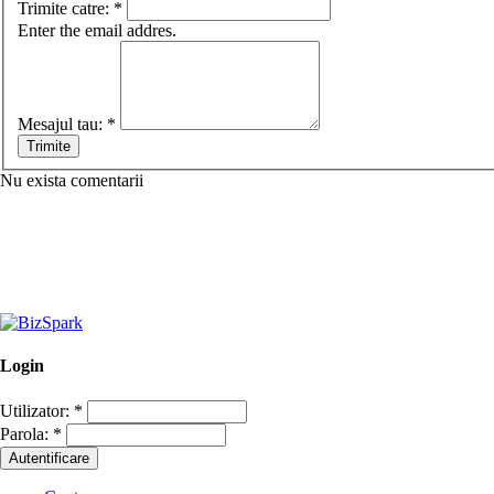
Trimite catre:
*
Enter the email addres.
Mesajul tau:
*
Nu exista comentarii
Login
Utilizator:
*
Parola:
*