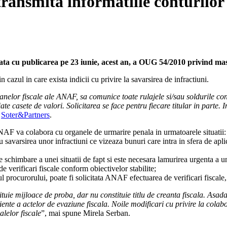
 transmita informatiile conturilor 
a cu publicarea pe 23 iunie, acest an, a OUG 54/2010 privind masu
 cazul in care exista indicii cu privire la savarsirea de infractiuni.
organelor fiscale ale ANAF, sa comunice toate rulajele si/sau soldurile co
 casete de valori. Solicitarea se face pentru fiecare titular in parte. Inf
a
Soter&Partners
.
NAF va colabora cu organele de urmarire penala in urmatoarele situatii:
au savarsirea unor infractiuni ce vizeaza bunuri care intra in sfera de apl
e schimbare a unei situatii de fapt si este necesara lamurirea urgenta a u
 verificari fiscale conform obiectivelor stabilite;
ul procurorului, poate fi solicitata ANAF efectuarea de verificari fiscale,
tuie mijloace de proba, dar nu constituie titlu de creanta fiscala. Asada
eficiente a actelor de evaziune fiscala. Noile modificari cu privire la 
alelor fiscale
”, mai spune Mirela Serban.