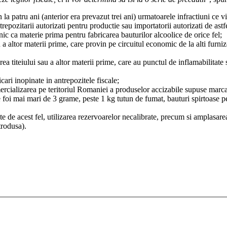
a patru ani (anterior era prevazut trei ani) urmatoarele infractiuni ce 
antrepozitarii autorizati pentru productie sau importatorii autorizati de ast
ehnic ca materie prima pentru fabricarea bauturilor alcoolice de orice fel;
u a altor materii prime, care provin pe circuitul economic de la alti furni
a titeiului sau a altor materii prime, care au punctul de inflamabilitate su
ari inopinate in antrepozitele fiscale;
omercializarea pe teritoriul Romaniei a produselor accizabile supuse marc
e foi mai mari de 3 grame, peste 1 kg tutun de fumat, bauturi spirtoase pe
cte de acest fel, utilizarea rezervoarelor necalibrate, precum si amplasar
trodusa).