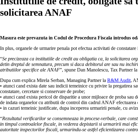
Institutiile de credit, obligate sa
solicitarea ANAF
Masura este prevazuta in Codul de Procedura Fiscala introdus odat
In plus, organele de urmarire penala pot efectua activitati de constatare in
“
Se precizeaza ca institutiile de credit au obligatia ca, la solicitarea 
detin dreptul de semnatura, precum si daca debitorul are sau nu inchiriate
atributiilor specifice ale ANAF
”, spune Dan Manolescu, Tax Partner l
Dupa cum explica Mirela Serban, Managing Partner la
R&M Audit
, A
• atunci cand exista date sau indicii temeinice cu privire la pregatirea s
constatare, cercetare si conservare de probe;
• atunci cand exista pericol de disparitie a unor mijloace de proba sau d
de indata organelor cu atributii de control din cadrul ANAF efectuarea de
• in cazuri temeinic justificate, dupa inceperea urmaririi penale, cu aviz
“
Rezultatul verificarilor se consemneaza in procese-verbale, care consti
in timpul controalelor fiscale, in vederea depistarii si urmaririi mai 
autoritate inspectorilor fiscali, urmarindu-se astfel eficientizarea contro