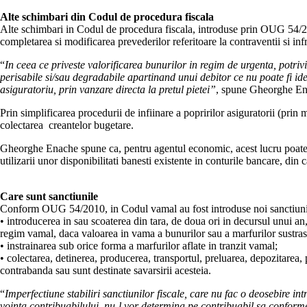
Alte schimbari din Codul de procedura fiscala
Alte schimbari in Codul de procedura fiscala, introduse prin OUG 54/2010
completarea si modificarea prevederilor referitoare la contraventii si infr
“
In ceea ce priveste valorificarea bunurilor in regim de urgenta, potri
perisabile si/sau degradabile apartinand unui debitor ce nu poate fi ide
asiguratoriu, prin vanzare directa la pretul pietei”
, spune Gheorghe Ena
Prin simplificarea procedurii de infiinare a popririlor asiguratorii (prin 
colectarea creantelor bugetare.
Gheorghe Enache spune ca, pentru agentul economic, acest lucru poate repr
utilizarii unor disponibilitati banesti existente in conturile bancare, di
Care sunt sanctiunile
Conform OUG 54/2010, in Codul vamal au fost introduse noi sanctiuni. A
• introducerea in sau scoaterea din tara, de doua ori in decursul unui an,
regim vamal, daca valoarea in vama a bunurilor sau a marfurilor sustrase
• instrainarea sub orice forma a marfurilor aflate in tranzit vamal;
• colectarea, detinerea, producerea, transportul, preluarea, depozitarea
contrabanda sau sunt destinate savarsirii acesteia.
“
Imperfectiune stabiliri sanctiunilor fiscale, care nu fac o deosebire i
vointa contribuabilului, nu-l vor determina pe contribuabil sa conformeze