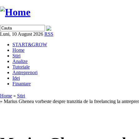
Luni, 10 August 2026
RSS
START&GROW
Home
Stiri
Analize
Tutoriale
Antreprenori
Idei
Finantare
Home
»
Stiri
» Marius Ghenea vorbeste despre tranzitia de la freelancing la antrepren