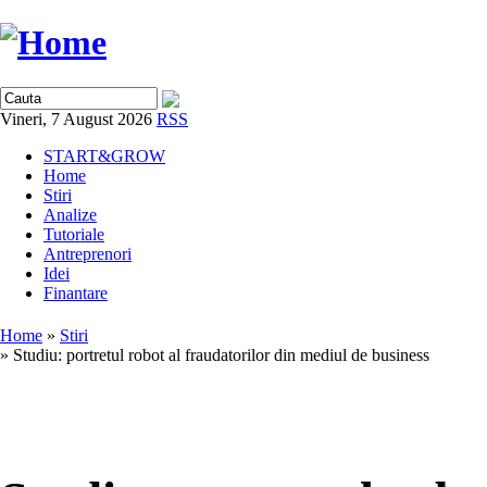
Vineri, 7 August 2026
RSS
START&GROW
Home
Stiri
Analize
Tutoriale
Antreprenori
Idei
Finantare
Home
»
Stiri
» Studiu: portretul robot al fraudatorilor din mediul de business