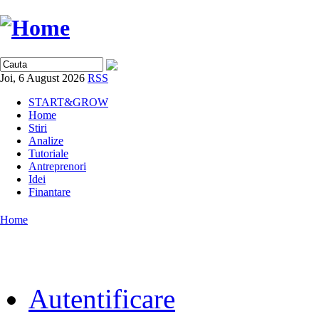
Joi, 6 August 2026
RSS
START&GROW
Home
Stiri
Analize
Tutoriale
Antreprenori
Idei
Finantare
Home
Autentificare