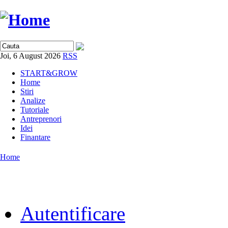
Joi, 6 August 2026
RSS
START&GROW
Home
Stiri
Analize
Tutoriale
Antreprenori
Idei
Finantare
Home
Autentificare