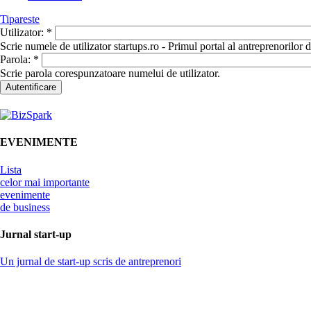
Tipareste
Utilizator:
*
Scrie numele de utilizator startups.ro - Primul portal al antreprenorilor
Parola:
*
Scrie parola corespunzatoare numelui de utilizator.
EVENIMENTE
Lista
celor mai importante
evenimente
de business
Jurnal start-up
Un jurnal de start-up scris de antreprenori