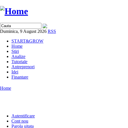
Duminica, 9 August 2026
RSS
START&GROW
Home
Stiri
Analize
Tutoriale
Antreprenori
Idei
Finantare
Home
Autentificare
Cont nou
Parola uitata