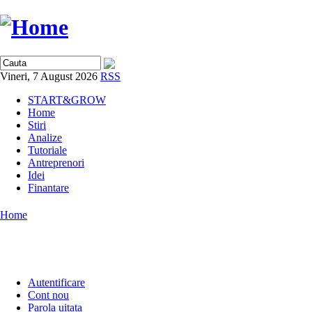
Vineri, 7 August 2026
RSS
START&GROW
Home
Stiri
Analize
Tutoriale
Antreprenori
Idei
Finantare
Home
Autentificare
Cont nou
Parola uitata