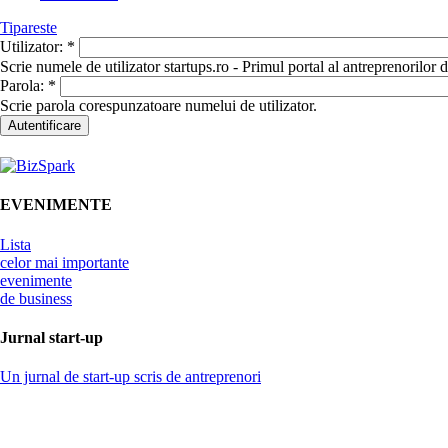
Tipareste
Utilizator:
*
Scrie numele de utilizator startups.ro - Primul portal al antreprenorilor
Parola:
*
Scrie parola corespunzatoare numelui de utilizator.
EVENIMENTE
Lista
celor mai importante
evenimente
de business
Jurnal start-up
Un jurnal de start-up scris de antreprenori