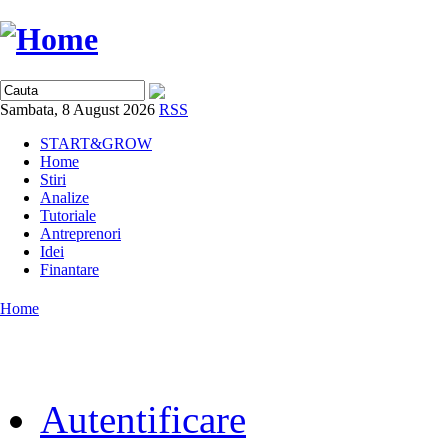
Sambata, 8 August 2026
RSS
START&GROW
Home
Stiri
Analize
Tutoriale
Antreprenori
Idei
Finantare
Home
Autentificare