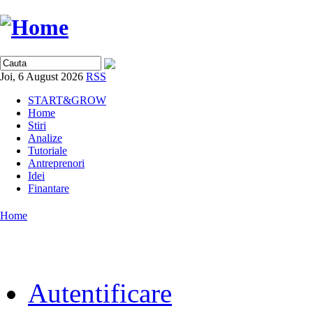
Joi, 6 August 2026
RSS
START&GROW
Home
Stiri
Analize
Tutoriale
Antreprenori
Idei
Finantare
Home
Autentificare