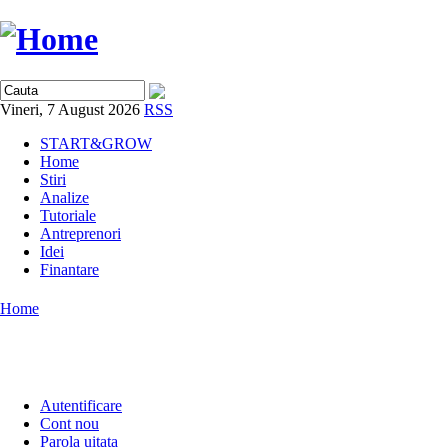
Vineri, 7 August 2026
RSS
START&GROW
Home
Stiri
Analize
Tutoriale
Antreprenori
Idei
Finantare
Home
Autentificare
Cont nou
Parola uitata