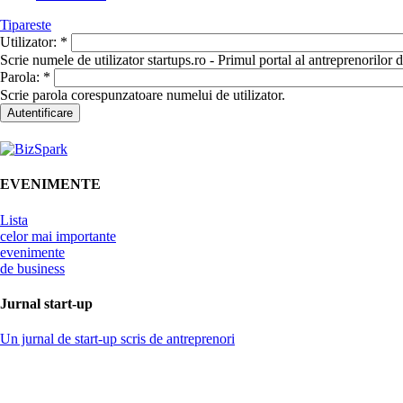
Tipareste
Utilizator:
*
Scrie numele de utilizator startups.ro - Primul portal al antreprenorilor
Parola:
*
Scrie parola corespunzatoare numelui de utilizator.
EVENIMENTE
Lista
celor mai importante
evenimente
de business
Jurnal start-up
Un jurnal de start-up scris de antreprenori