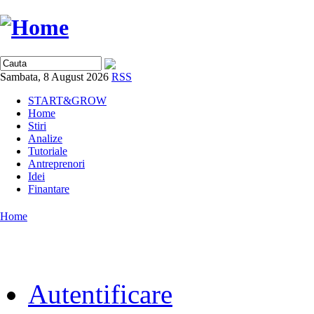
Sambata, 8 August 2026
RSS
START&GROW
Home
Stiri
Analize
Tutoriale
Antreprenori
Idei
Finantare
Home
Autentificare