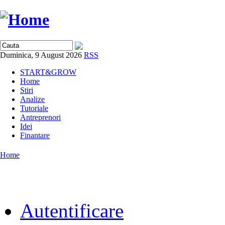
Duminica, 9 August 2026
RSS
START&GROW
Home
Stiri
Analize
Tutoriale
Antreprenori
Idei
Finantare
Home
Autentificare