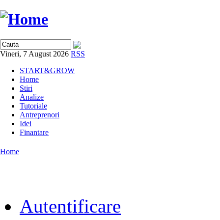
Vineri, 7 August 2026
RSS
START&GROW
Home
Stiri
Analize
Tutoriale
Antreprenori
Idei
Finantare
Home
Autentificare