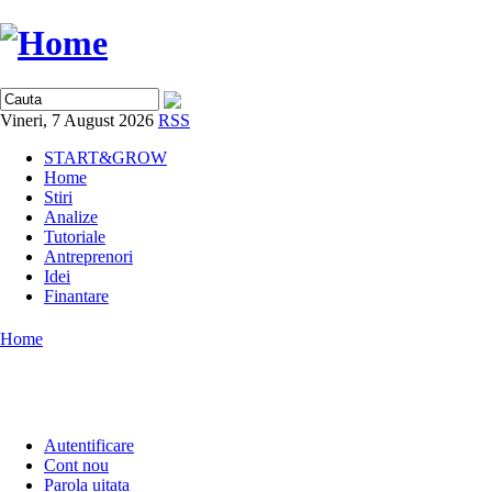
Vineri, 7 August 2026
RSS
START&GROW
Home
Stiri
Analize
Tutoriale
Antreprenori
Idei
Finantare
Home
Autentificare
Cont nou
Parola uitata