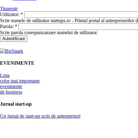
Tipareste
Utilizator:
*
Scrie numele de utilizator startups.ro - Primul portal al antreprenorilor
Parola:
*
Scrie parola corespunzatoare numelui de utilizator.
EVENIMENTE
Lista
celor mai importante
evenimente
de business
Jurnal start-up
Un jurnal de start-up scris de antreprenori