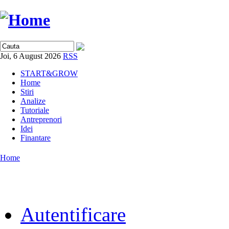
Joi, 6 August 2026
RSS
START&GROW
Home
Stiri
Analize
Tutoriale
Antreprenori
Idei
Finantare
Home
Autentificare