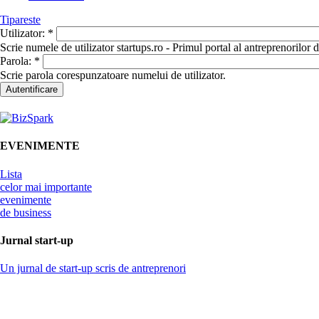
Tipareste
Utilizator:
*
Scrie numele de utilizator startups.ro - Primul portal al antreprenorilor
Parola:
*
Scrie parola corespunzatoare numelui de utilizator.
EVENIMENTE
Lista
celor mai importante
evenimente
de business
Jurnal start-up
Un jurnal de start-up scris de antreprenori