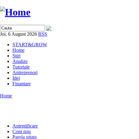
Joi, 6 August 2026
RSS
START&GROW
Home
Stiri
Analize
Tutoriale
Antreprenori
Idei
Finantare
Home
Autentificare
Cont nou
Parola uitata