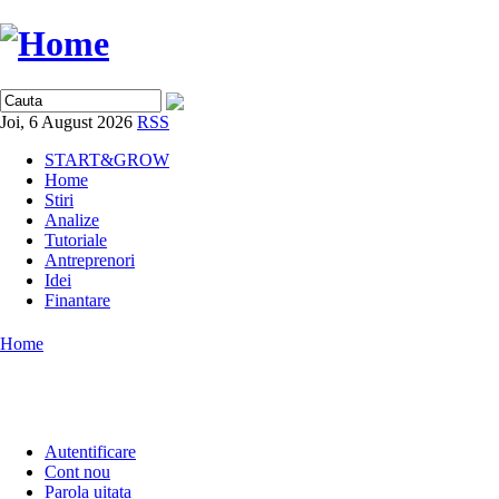
Joi, 6 August 2026
RSS
START&GROW
Home
Stiri
Analize
Tutoriale
Antreprenori
Idei
Finantare
Home
Autentificare
Cont nou
Parola uitata