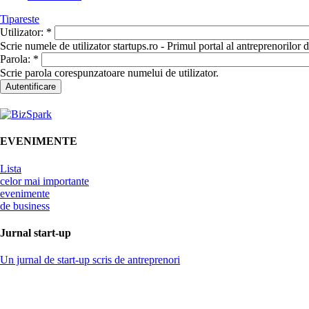
Tipareste
Utilizator:
*
Scrie numele de utilizator startups.ro - Primul portal al antreprenorilor
Parola:
*
Scrie parola corespunzatoare numelui de utilizator.
EVENIMENTE
Lista
celor mai importante
evenimente
de business
Jurnal start-up
Un jurnal de start-up scris de antreprenori