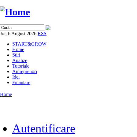
Joi, 6 August 2026
RSS
START&GROW
Home
Stiri
Analize
Tutoriale
Antreprenori
Idei
Finantare
Home
Autentificare