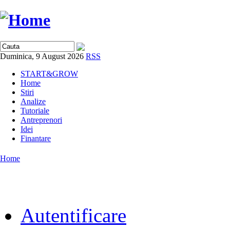
Duminica, 9 August 2026
RSS
START&GROW
Home
Stiri
Analize
Tutoriale
Antreprenori
Idei
Finantare
Home
Autentificare