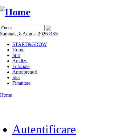
Sambata, 8 August 2026
RSS
START&GROW
Home
Stiri
Analize
Tutoriale
Antreprenori
Idei
Finantare
Home
Autentificare