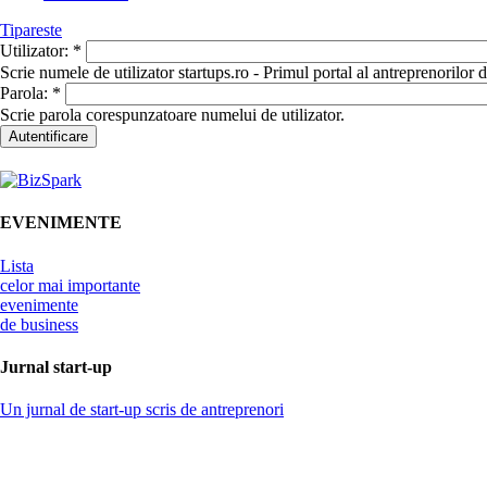
Tipareste
Utilizator:
*
Scrie numele de utilizator startups.ro - Primul portal al antreprenorilor
Parola:
*
Scrie parola corespunzatoare numelui de utilizator.
EVENIMENTE
Lista
celor mai importante
evenimente
de business
Jurnal start-up
Un jurnal de start-up scris de antreprenori