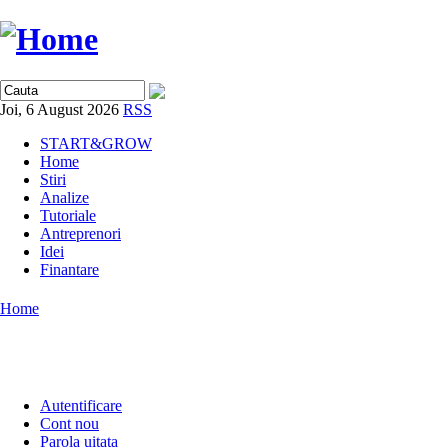
Joi, 6 August 2026
RSS
START&GROW
Home
Stiri
Analize
Tutoriale
Antreprenori
Idei
Finantare
Home
Autentificare
Cont nou
Parola uitata