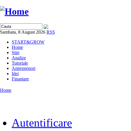
Sambata, 8 August 2026
RSS
START&GROW
Home
Stiri
Analize
Tutoriale
Antreprenori
Idei
Finantare
Home
Autentificare