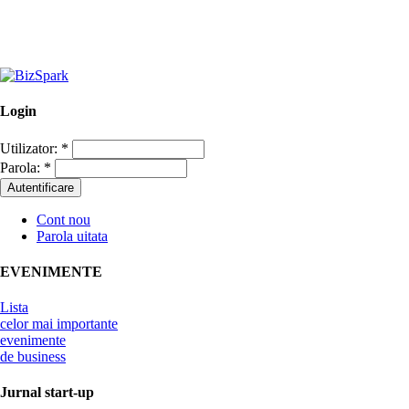
Login
Utilizator:
*
Parola:
*
Cont nou
Parola uitata
EVENIMENTE
Lista
celor mai importante
evenimente
de business
Jurnal start-up