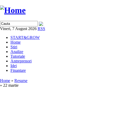
Vineri, 7 August 2026
RSS
START&GROW
Home
Stiri
Analize
Tutoriale
Antreprenori
Idei
Finantare
Home
»
Resurse
» 22 martie