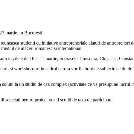
7 martie, in Bucuresti.
uneasca studenti cu initiative antreprenoriale alaturi de antreprenori de 
in mediul de afaceri romanesc si international.
ura in zilele de 10 si 11 martie, in orasele Timisoara, Cluj, Iasi, Consta
inarii si workshop-uri in cadrul carora vor fi abordate subiecte ce tin 
 solutii la un studiu de caz complex (activitate ce va presupune lucrul in 
i selectati pentru proiect vor fi scutiti de taxa de participare.