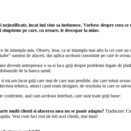
i nejustificate, incat imi vine sa inebunesc. Vorbesc despre ceea ce
si simptome pe care, cu oroare, le descopar la mine.
ce de intampla asta. Observ, insa, ca se intampla mai ales la cei care 
nabe” oameni de afaceri, dar aplica aceleasi cunostinte pe care le avea
r devenit antreprenor o sa-si faca griji despre probleme legate de platfo
 dobanzile de la banca samd.
 si mi-am facut griji care mai de care mai penibile, dar care totusi ave
hitectura tehnica, atunci cand eram designer, de rezolutia in care se sa
e conferinte, aud cam aceleasi intrebari, care sunt toate griji bune:
rte multi clienti si afacerea mea nu se poate adapta?
Traducere: Ce 
upida. Vezi cum faci rost de toti acei clienti, mai intai!