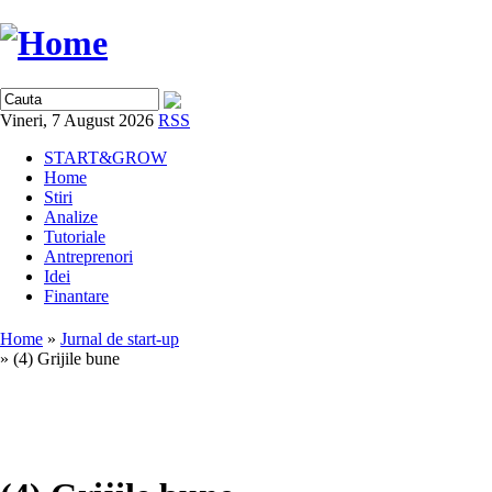
Vineri, 7 August 2026
RSS
START&GROW
Home
Stiri
Analize
Tutoriale
Antreprenori
Idei
Finantare
Home
»
Jurnal de start-up
» (4) Grijile bune