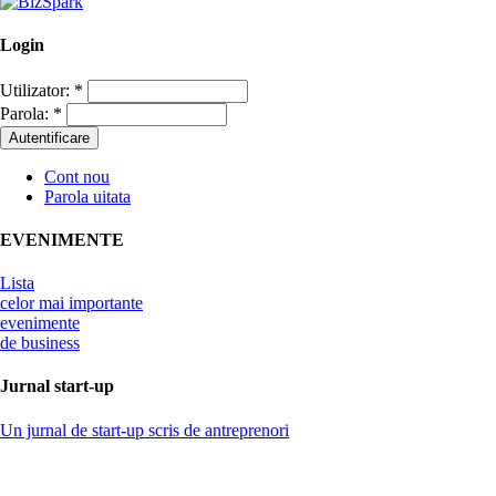
Login
Utilizator:
*
Parola:
*
Cont nou
Parola uitata
EVENIMENTE
Lista
celor mai importante
evenimente
de business
Jurnal start-up
Un jurnal de start-up scris de antreprenori