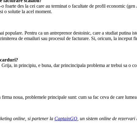
 facturare scalabil?
-o foarte des la cei care au terminat o facultate de profil economic (gen
si o solutie la acel moment.
i populare. Pentru ca un antreprenor destoinic, care a studiat putina isto
rimiterea de emailuri sau procesul de facturare. Si, oricum, la inceput 
 carduri?
Grija, in principiu, e buna, dar princincipala problema ar trebui sa o con
a firma noua, problemele principale sunt: cum sa fac ceva de care lumea 
keting online, si partener la
CaptainGO
, un sistem online de rezervar