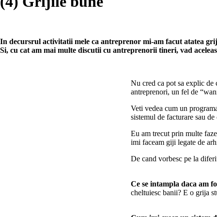
(4) Grijile bune
In decursrul activitatii mele ca antreprenor mi-am facut atatea grij
Si, cu cat am mai multe discutii cu antreprenorii tineri, vad acelea
Nu cred ca pot sa explic de 
antreprenori, un fel de “wan
Veti vedea cum un programato
sistemul de facturare sau de
Eu am trecut prin multe faze
imi faceam giji legate de ar
De cand vorbesc pe la diferit
Ce se intampla daca am foa
cheltuiesc banii? E o grija st