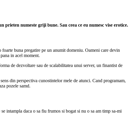
 un prieten numeste griji bune. Sau ceea ce eu numesc vise erotice.
au o foarte buna pregatire pe un anumit domeniu. Oameni care devin
u pana in acel moment.
rma de dezvoltare sau de scalabilitatea unui server, un finantist de
au sens din perspectiva cunostintelor mele de atunci. Cand programam,
lveaza pozele samd.
se intampla daca o sa fiu frumos si bogat si nu o sa am timp sa-mi