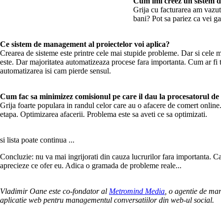
Cum imi creez un sistem de
Grija cu facturarea am vazut
bani? Pot sa pariez ca vei ga
Ce sistem de management al proiectelor voi aplica?
Crearea de sisteme este printre cele mai stupide probleme. Dar si cele ma
este. Dar majoritatea automatizeaza procese fara importanta. Cum ar fi t
automatizarea isi cam pierde sensul.
Cum fac sa minimizez comisionul pe care il dau la procesatorul de
Grija foarte populara in randul celor care au o afacere de comert online. 
etapa. Optimizarea afacerii. Problema este sa aveti ce sa optimizati.
si lista poate continua ...
Concluzie: nu va mai ingrijorati din cauza lucrurilor fara importanta. C
aprecieze ce ofer eu. Adica o gramada de probleme reale...
Vladimir Oane este co-fondator al
Metromind Media
, o agentie de mar
aplicatie web pentru managementul conversatiilor din web-ul social.