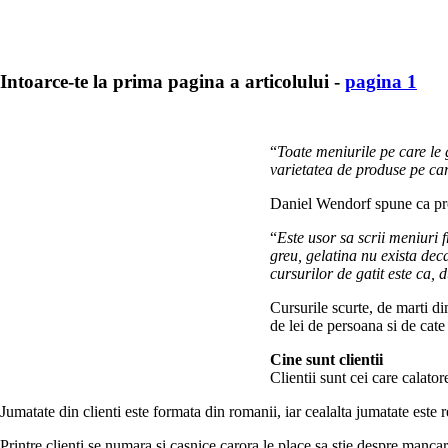
Intoarce-te la prima pagina a articolului -
pagina 1
“
Toate meniurile pe care le 
varietatea de produse pe c
Daniel Wendorf spune ca pro
“
Este usor sa scrii meniuri 
greu, gelatina nu exista dec
cursurilor de gatit este ca,
Cursurile scurte, de marti di
de lei de persoana si de cate 
Cine sunt clientii
Clientii sunt cei care calator
Jumatate din clienti este formata din romanii, iar cealalta jumatate este 
Printre clienti se numara si casnice carora le place sa stie despre manca