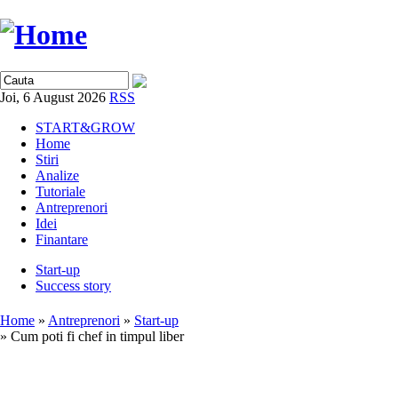
Joi, 6 August 2026
RSS
START&GROW
Home
Stiri
Analize
Tutoriale
Antreprenori
Idei
Finantare
Start-up
Success story
Home
»
Antreprenori
»
Start-up
» Cum poti fi chef in timpul liber