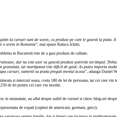
gatim la cursuri sunt de sezon, cu produse pe care le gasesti la piata. I
are o avem in Romania
”, mai spune Raluca Ichim.
blema in Bucuresti este de a gasi produse de calitate.
frumoase, dar nu este usor sa gasesti produse potrivite tot timpul. Trebu
at granulata, iar martipanul este dificil de gasit. As putea importa mul
 dupa cursuri, oamenii sa poata pregati meniul acasa
”, adauga Daniel W
mineata si miercuri seara, costa 180 de lei de persoana, iar cei care vin i
250 de lei pentru cei care vin insotiti.
esc in strainatate, au aflat despre astfel de cursuri si citesc blog-uri des
reprezentata de expati (cupluri de americani, germani, greci).
rea sanatoasa pentru familie, dar si femei care lucreaza in multinationale