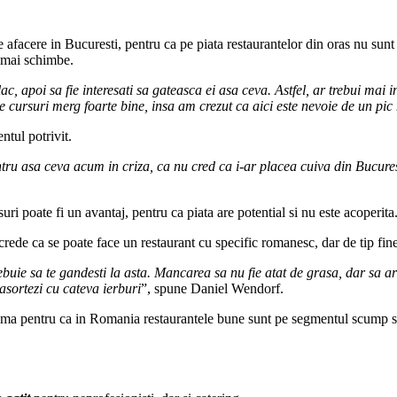
afacere in Bucuresti, pentru ca pe piata restaurantelor din oras nu sunt s
e mai schimbe.
c, apoi sa fie interesati sa gateasca ei asa ceva. Astfel, ar trebui mai
 cursuri merg foarte bine, insa am crezut ca aici este nevoie de un pic
ntul potrivit.
ntru asa ceva acum in criza, ca nu cred ca i-ar placea cuiva din Bucures
ri poate fi un avantaj, pentru ca piata are potential si nu este acoperita
crede ca se poate face un restaurant cu specific romanesc, dar de tip fin
buie sa te gandesti la asta. Mancarea sa nu fie atat de grasa, dar sa a
 asortezi cu cateva ierburi
”, spune Daniel Wendorf.
ma pentru ca in Romania restaurantele bune sunt pe segmentul scump si m