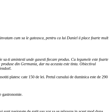
i invatam cum sa le gateasca, pentru ca lui Daniel ii place foarte mult
ie sa-ti amintesti unde gasesti fiecare produs. Cu legumele este foarte
te produse din Germania, dar nu aceasta este tinta. Obiectivul
endorf.
nsotiti platesc cate 150 de lei. Pretul cursului de duminica este de 290
pre gastronomie.
 si sunt pasionate de gatit sau vor sa se relaxeze in acest mod dupa