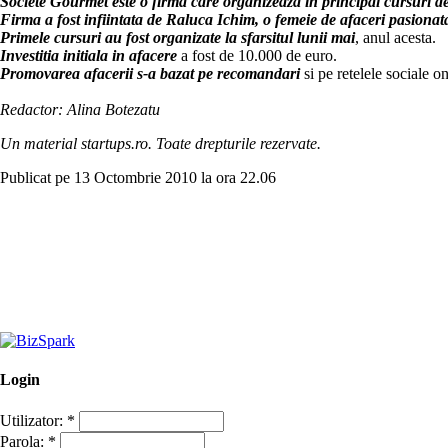
Societe Gourmet este o firma care organizeaza in principal cursuri de
Firma a fost infiintata de Raluca Ichim, o femeie de afaceri pasiona
Primele cursuri au fost organizate la sfarsitul lunii mai
, anul acesta.
Investitia initiala in afacere
a fost de 10.000 de euro.
Promovarea afacerii s-a bazat pe recomandari
si pe retelele sociale on
Redactor: Alina Botezatu
Un material startups.ro. Toate drepturile rezervate.
Publicat pe 13 Octombrie 2010 la ora 22.06
Login
Utilizator:
*
Parola:
*