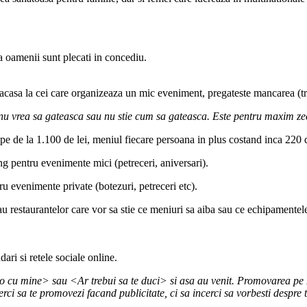
 ca oamenii sunt plecati in concediu.
casa la cei care organizeaza un mic eveniment, pregateste mancarea (trei fe
a nu vrea sa gateasca sau nu stie cum sa gateasca. Este pentru maxim z
epe de la 1.100 de lei, meniul fiecare persoana in plus costand inca 220 d
ng pentru evenimente mici (petreceri, aniversari).
ru evenimente private (botezuri, petreceri etc).
 restaurantelor care vor sa stie ce meniuri sa aiba sau ce echipamentele
ri si retele sociale online.
ino cu mine> sau <Ar trebui sa te duci> si asa au venit. Promovarea pe 
rci sa te promovezi facand publicitate, ci sa incerci sa vorbesti despre 