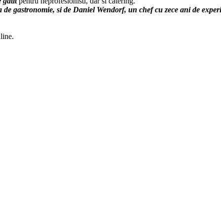
 gatit
pentru neprofesionisti, dar si catering.
ta de gastronomie, si de Daniel Wendorf, un chef cu zece ani de exper
line.