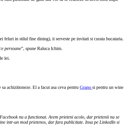
luri in stilul fine dining), ii serveste pe invitati si curata bucataria.
ece persoane
”, spune Raluca Ichim.
e lei.
 sa achizitioneze. El a facut asa ceva pentru
Grano
si pentru un wine
Facebook nu a functionat. Avem prieteni acolo, dar prietenii nu se
tine intr-un mod prietenos, dar fara publicitate. Insa pe LinkedIn si