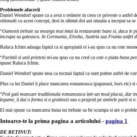
Problemele afacerii
Daniel Wendorf spune ca a avut o retinere in ceea ce priveste o astfel de 
obisnuiti cu acest concept, desi in ultimii doi ani situatia a inceput sa s
“
Oamenii trebuie sa mearga mai intai la restaurante bune si, daca le pla
inceapa sa gateasca. In Germania, Elvetia, Austria sau Franta astfel de
Raluca Ichim adauga faptul ca si apropiatii ei i-au spus ca nu este mome
“
Parintii si unii prieteni mi-au spus ca nu cred ca este o piata buna pe
spune Raluca Ichim.
Daniel Wendorf spune insa ca tocmai faptul ca sunt putine astfel de cursu
Plus ca lui Daniel ii place mancarea romaneasca (papanasi, bors etc) si 
“
Poti gati mancare traditionala romaneasca intr-un mod placut, dar tre
legume, ii dai o forma si o gratinezi sau o prajesti pe ambele parti si o
El mai spune ca mancarea buna nu trebuie sa fie scumpa si are o proble
Intoarce-te la prima pagina a articolului -
pagina 1
DE RETINUT: