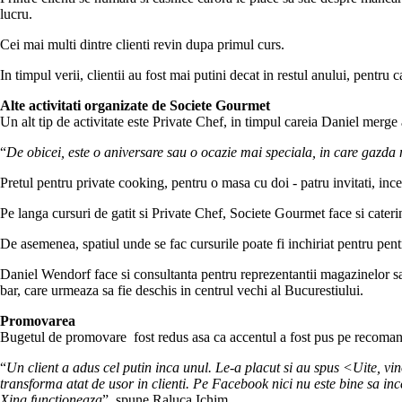
lucru.
Cei mai multi dintre clienti revin dupa primul curs.
In timpul verii, clientii au fost mai putini decat in restul anului, pentru
Alte activitati organizate de Societe Gourmet
Un alt tip de activitate este Private Chef, in timpul careia Daniel merge a
“
De obicei, este o aniversare sau o ocazie mai speciala, in care gazd
Pretul pentru private cooking, pentru o masa cu doi - patru invitati, inc
Pe langa cursuri de gatit si Private Chef, Societe Gourmet face si cateri
De asemenea, spatiul unde se fac cursurile poate fi inchiriat pentru pent
Daniel Wendorf face si consultanta pentru reprezentantii magazinelor sau
bar, care urmeaza sa fie deschis in centrul vechi al Bucurestiului.
Promovarea
Bugetul de promovare fost redus asa ca accentul a fost pus pe recomanda
“
Un client a adus cel putin inca unul. Le-a placut si au spus <Uite, v
transforma atat de usor in clienti. Pe Facebook nici nu este bine sa ince
Xing functioneaza
”, spune Raluca Ichim.