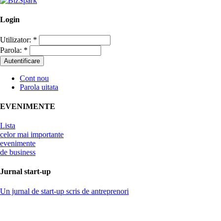
Login
Utilizator:
*
Parola:
*
Cont nou
Parola uitata
EVENIMENTE
Lista
celor mai importante
evenimente
de business
Jurnal start-up
Un jurnal de start-up scris de antreprenori