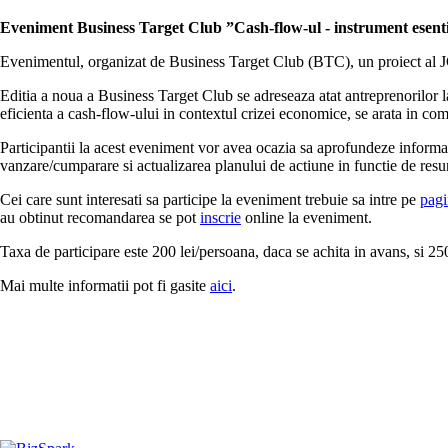
Eveniment Business Target Club ”Cash-flow-ul - instrument esential
Evenimentul, organizat de Business Target Club (BTC), un proiect al JC
Editia a noua a Business Target Club se adreseaza atat antreprenorilor l
eficienta a cash-flow-ului in contextul crizei economice, se arata in co
Participantii la acest eveniment vor avea ocazia sa aprofundeze informati
vanzare/cumparare si actualizarea planului de actiune in functie de resu
Cei care sunt interesati sa participe la eveniment trebuie sa intre pe
pagi
au obtinut recomandarea se pot
inscrie
online la eveniment.
Taxa de participare este 200 lei/persoana, daca se achita in avans, si 25
Mai multe informatii pot fi gasite
aici
.