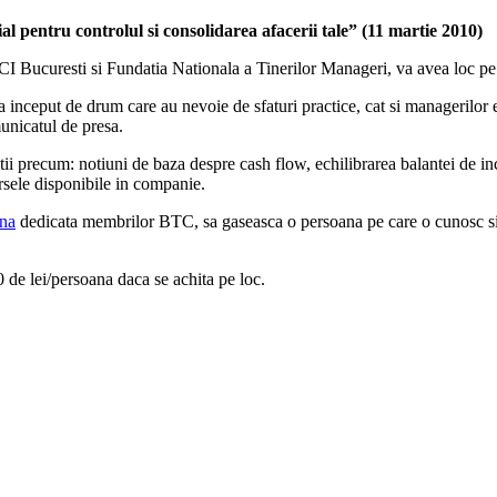
 pentru controlul si consolidarea afacerii tale” (11 martie 2010)
I Bucuresti si Fundatia Nationala a Tinerilor Manageri, va avea loc pe 
a inceput de drum care au nevoie de sfaturi practice, cat si managerilor 
municatul de presa.
i precum: notiuni de baza despre cash flow, echilibrarea balantei de incas
rsele disponibile in companie.
na
dedicata membrilor BTC, sa gaseasca o persoana pe care o cunosc s
0 de lei/persoana daca se achita pe loc.