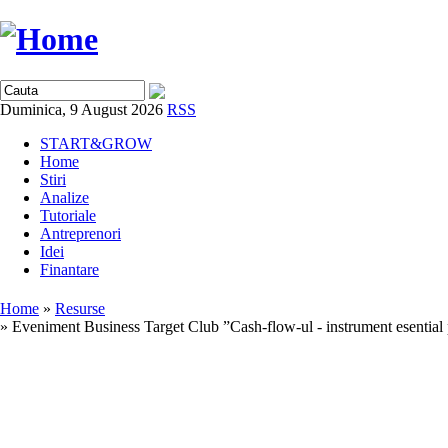
Duminica, 9 August 2026
RSS
START&GROW
Home
Stiri
Analize
Tutoriale
Antreprenori
Idei
Finantare
Home
»
Resurse
» Eveniment Business Target Club ”Cash-flow-ul - instrument esential pe