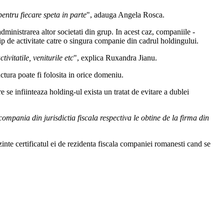
pentru fiecare speta in parte
", adauga Angela Rosca.
dministrarea altor societati din grup. In acest caz, companiile -
 tip de activitate catre o singura companie din cadrul holdingului.
ivitatile, veniturile etc
", explica Ruxandra Jianu.
uctura poate fi folosita in orice domeniu.
re se infiinteaza holding-ul exista un tratat de evitare a dublei
mpania din jurisdictia fiscala respectiva le obtine de la firma din
inte certificatul ei de rezidenta fiscala companiei romanesti cand se