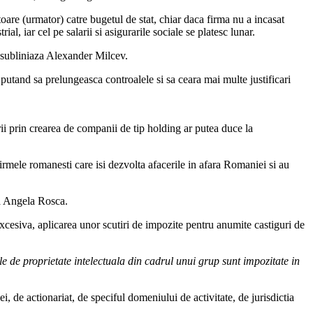
are (urmator) catre bugetul de stat, chiar daca firma nu a incasat
al, iar cel pe salarii si asigurarile sociale se platesc lunar.
 subliniaza Alexander Milcev.
utand sa prelungeasca controalele si sa ceara mai multe justificari
rii prin crearea de companii de tip holding ar putea duce la
firmele romanesti care isi dezvolta afacerile in afara Romaniei si au
a Angela Rosca.
cesiva, aplicarea unor scutiri de impozite pentru anumite castiguri de
le de proprietate intelectuala din cadrul unui grup sunt impozitate in
, de actionariat, de speciful domeniului de activitate, de jurisdictia