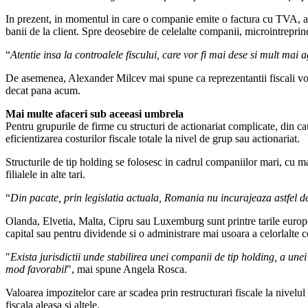
In prezent, in momentul in care o companie emite o factura cu TVA, acel
banii de la client. Spre deosebire de celelalte companii, microintreprinder
“
Atentie insa la controalele fiscului, care vor fi mai dese si mult mai
De asemenea, Alexander Milcev mai spune ca reprezentantii fiscali vor 
decat pana acum.
Mai multe afaceri sub aceeasi umbrela
Pentru grupurile de firme cu structuri de actionariat complicate, din ca
eficientizarea costurilor fiscale totale la nivel de grup sau actionariat.
Structurile de tip holding se folosesc in cadrul companiilor mari, cu ma
filialele in alte tari.
“
Din pacate, prin legislatia actuala, Romania nu incurajeaza astfel d
Olanda, Elvetia, Malta, Cipru sau Luxemburg sunt printre tarile europe
capital sau pentru dividende si o administrare mai usoara a celorlalte 
"
Exista jurisdictii unde stabilirea unei companii de tip holding, a une
mod favorabil
", mai spune Angela Rosca.
Valoarea impozitelor care ar scadea prin restructurari fiscale la nivelu
fiscala aleasa si altele.