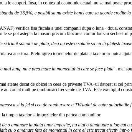
tru a le acoperi. Insa, in contextul economic actual, nu se mai poate proced
banda de 36,5%, e posibil sa nu existe banci care sa acorde credite la
NAF) verifica fisa fiscala a unei companii dupa o luna - doua, constata ob
aniile se pot astepta la masuri precum blocarea conturilor sau sechestrul 
si trimit somatii de plata, deci nu este o solutie sa nu iti platesti taxel
cularea acestora. Prelungirea termenelor de plata a taxelor ar putea ajut
a mai lung, nu e prea mare in momentul in care se face plata
", mai sp
i mai atente decat de obicei in ceea ce priveste TVA–ul datorat si cel pri
re au contat mult pe rambursari frecvente de TVA. Este exemplul constructr
areasca si la fel si cea de rambursare a TVA-ului de catre autoritatile f
a la timp a taxelor si impozitelor din partea companiilor.
t de o amanare la plata unor impozite, nu atat o diminuare a lor, cat o
latit cu o amanare fata de momentul in care el este trecut efectiv intr-o 