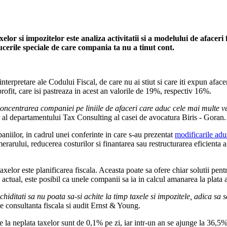
elor si impozitelor este analiza activitatii si a modelului de afaceri fo
educerile speciale de care compania ta nu a tinut cont.
 interpretare ale Codului Fiscal, de care nu ai stiut si care iti expun afac
ofit, care isi pastreaza in acest an valorile de 19%, respectiv 16%.
centrarea companiei pe liniile de afaceri care aduc cele mai multe venit
 al departamentului Tax Consulting al casei de avocatura Biris - Goran.
iilor, in cadrul unei conferinte in care s-au prezentat
modificarile adu
erarului, reducerea costurilor si finantarea sau restructurarea eficienta a 
ii taxelor este planificarea fiscala. Aceasta poate sa ofere chiar solutii 
 actual, este posibil ca unele companii sa ia in calcul amanarea la plata 
ichiditati sa nu poata sa-si achite la timp taxele si impozitele, adica sa 
e consultanta fiscala si audit Ernst & Young.
rile la neplata taxelor sunt de 0,1% pe zi, iar intr-un an se ajunge la 36