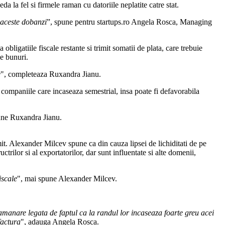
a la fel si firmele raman cu datoriile neplatite catre stat.
 aceste dobanzi
”, spune pentru startups.ro Angela Rosca, Managing
ligatiile fiscale restante si trimit somatii de plata, care trebuie
pe bunuri.
e
", completeaza Ruxandra Jianu.
a companiile care incaseaza semestrial, insa poate fi defavorabila
une Ruxandra Jianu.
mit. Alexander Milcev spune ca din cauza lipsei de lichiditati de pe
ilor si al exportatorilor, dar sunt influentate si alte domenii,
iscale
", mai spune Alexander Milcev.
 amanare legata de faptul ca la randul lor incaseaza foarte greu acei
factura
", adauga Angela Rosca.