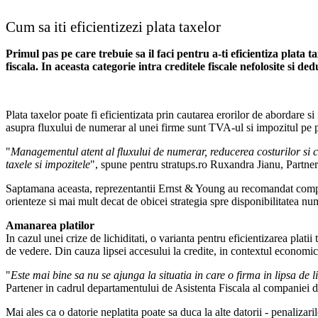
Cum sa iti eficientizezi plata taxelor
Primul pas pe care trebuie sa il faci pentru a-ti eficientiza plata tax
fiscala. In aceasta categorie intra creditele fiscale nefolosite si d
Plata taxelor poate fi eficientizata prin cautarea erorilor de abordare si
asupra fluxului de numerar al unei firme sunt TVA-ul si impozitul pe pr
"
Managementul atent al fluxului de numerar, reducerea costurilor si con
taxele si impozitele
", spune pentru stratups.ro Ruxandra Jianu, Partner
Saptamana aceasta, reprezentantii Ernst & Young au recomandat compan
orienteze si mai mult decat de obicei strategia spre disponibilitatea num
Amanarea platilor
In cazul unei crize de lichiditati, o varianta pentru eficientizarea plat
de vedere. Din cauza lipsei accesului la credite, in contextul economic
"
Este mai bine sa nu se ajunga la situatia in care o firma in lipsa de l
Partener in cadrul departamentului de Asistenta Fiscala al companiei d
Mai ales ca o datorie neplatita poate sa duca la alte datorii - penaliza