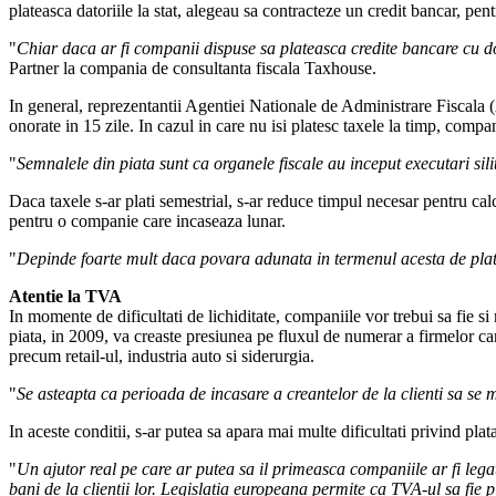
plateasca datoriile la stat, alegeau sa contracteze un credit bancar, pen
"
Chiar daca ar fi companii dispuse sa plateasca credite bancare cu do
Partner la compania de consultanta fiscala Taxhouse.
In general, reprezentantii Agentiei Nationale de Administrare Fiscala (A
onorate in 15 zile. In cazul in care nu isi platesc taxele la timp, comp
"
Semnalele din piata sunt ca organele fiscale au inceput executari silite 
Daca taxele s-ar plati semestrial, s-ar reduce timpul necesar pentru cal
pentru o companie care incaseaza lunar.
"
Depinde foarte mult daca povara adunata in termenul acesta de plat
Atentie la TVA
In momente de dificultati de lichiditate, companiile vor trebui sa fie s
piata, in 2009, va creaste presiunea pe fluxul de numerar a firmelor ca
precum retail-ul, industria auto si siderurgia.
"
Se asteapta ca perioada de incasare a creantelor de la clienti sa se m
In aceste conditii, s-ar putea sa apara mai multe dificultati privind plat
"
Un ajutor real pe care ar putea sa il primeasca companiile ar fi lega
bani de la clientii lor. Legislatia europeana permite ca TVA-ul sa fie p