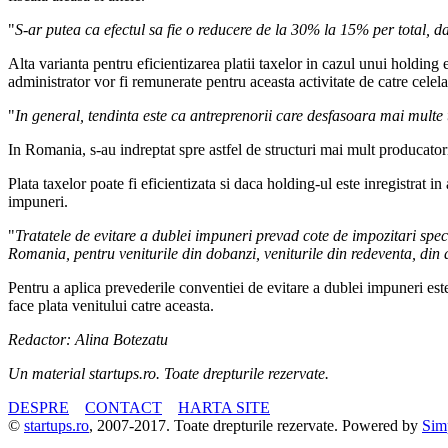
"
S-ar putea ca efectul sa fie o reducere de la 30% la 15% per total, dar
Alta varianta pentru eficientizarea platii taxelor in cazul unui holding
administrator vor fi remunerate pentru aceasta activitate de catre celela
"
In general, tendinta este ca antreprenorii care desfasoara mai multe tip
In Romania, s-au indreptat spre astfel de structuri mai mult producatorii
Plata taxelor poate fi eficientizata si daca holding-ul este inregistrat in
impuneri.
"
Tratatele de evitare a dublei impuneri prevad cote de impozitari spe
Romania, pentru veniturile din dobanzi, veniturile din redeventa, din
Pentru a aplica prevederile conventiei de evitare a dublei impuneri est
face plata venitului catre aceasta.
Redactor: Alina Botezatu
Un material startups.ro. Toate drepturile rezervate.
DESPRE
CONTACT
HARTA SITE
©
startups.ro
, 2007-2017. Toate drepturile rezervate. Powered by
Sim