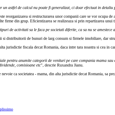
 un astfel de calcul nu poate fi generalizat, ci doar efectuat in detaliu 
 este reorganizarea si restructurarea unor companii care se vor ocupa de a
lte firme din grup. Eficientizarea se realizeaza si prin repartizarea unui
uri de activitati sa le faca pe societati diferite, ca sa nu se amestece act
 si distribuitorii de bunuri de larg consum si firmele imobiliare, dar str
 alta jurisdictie fiscala decat Romania, daca intre tara noastra si cea in ca
ciale pentru anumite categorii de venituri pe care compania mama sau co
 dividende, comisioane etc
", descrie Ruxandra Jianu.
e nevoie ca societatea - mama, din alta jurisdictie decat Romania, sa prez
plissimo