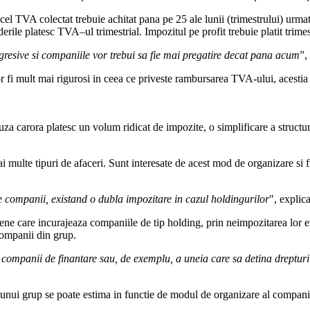
 TVA colectat trebuie achitat pana pe 25 ale lunii (trimestrului) urmato
ile platesc TVA–ul trimestrial. Impozitul pe profit trebuie platit trimestri
 agresive si companiile vor trebui sa fie mai pregatire decat pana acum
”,
fi mult mai rigurosi in ceea ce priveste rambursarea TVA-ului, acestia p
uza carora platesc un volum ridicat de impozite, o simplificare a structu
i multe tipuri de afaceri. Sunt interesate de acest mod de organizare si 
e companii, existand o dubla impozitare in cazul holdingurilor
", explic
ne care incurajeaza companiile de tip holding, prin neimpozitarea lor ex
companii din grup.
i companii de finantare sau, de exemplu, a uneia care sa detina drepturi
l unui grup se poate estima in functie de modul de organizare al companiei