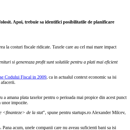
losit. Apoi, trebuie sa identifici posibilitatile de planificare
erea la costuri fiscale ridicate. Taxele care au cel mai mare impact
uri si genereaza profit sunt solutiile pentru a plati mai eficient
se Codului Fiscal in 2009
, ca in actualul context economic sa isi
afacerii.
pentru a amana plata taxelor pentru o perioada mai propice din acest punct
a unor impozite.
se <finanteze> de la stat
", spune pentru startups.ro Alexander Milcev,
,5%. Pana acum, unele companii care nu aveau suficienti bani sa isi