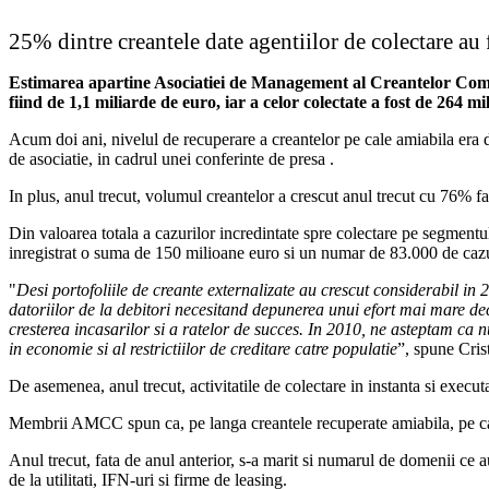
25% dintre creantele date agentiilor de colectare au
Estimarea apartine Asociatiei de Management al Creantelor Comerc
fiind de 1,1 miliarde de euro, iar a celor colectate a fost de 264 m
Acum doi ani, nivelul de recuperare a creantelor pe cale amiabila er
de asociatie, in cadrul unei conferinte de presa .
In plus, anul trecut, volumul creantelor a crescut anul trecut cu 76% fa
Din valoarea totala a cazurilor incredintate spre colectare pe segmentu
inregistrat o suma de 150 milioane euro si un numar de 83.000 de cazu
"
Desi portofoliile de creante externalizate au crescut considerabil in 
datoriilor de la debitori necesitand depunerea unui efort mai mare deca
cresterea incasarilor si a ratelor de succes. In 2010, ne asteptam ca 
in economie si al restrictiilor de creditare catre populatie
”, spune Cri
De asemenea, anul trecut, activitatile de colectare in instanta si execut
Membrii AMCC spun ca, pe langa creantele recuperate amiabila, pe cale
Anul trecut, fata de anul anterior, s-a marit si numarul de domenii ce au
de la utilitati, IFN-uri si firme de leasing.