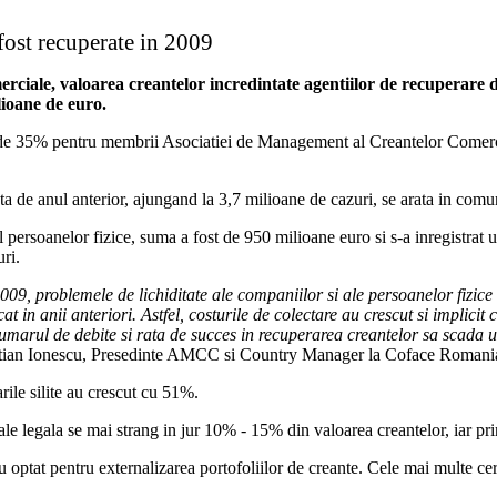
 fost recuperate in 2009
iale, valoarea creantelor incredintate agentiilor de recuperare di
ilioane de euro.
a de 35% pentru membrii Asociatiei de Management al Creantelor Comerci
ta de anul anterior, ajungand la 3,7 milioane de cazuri, se arata in comu
l persoanelor fizice, suma a fost de 950 milioane euro si s-a inregistrat
ri.
2009, problemele de lichiditate ale companiilor si ale persoanelor fizice
t in anii anteriori. Astfel, costurile de colectare au crescut si implici
numarul de debite si rata de succes in recuperarea creantelor sa scada u
stian Ionescu, Presedinte AMCC si Country Manager la Coface Romani
arile silite au crescut cu 51%.
 legala se mai strang in jur 10% - 15% din valoarea creantelor, iar pri
 optat pentru externalizarea portofoliilor de creante. Cele mai multe cere