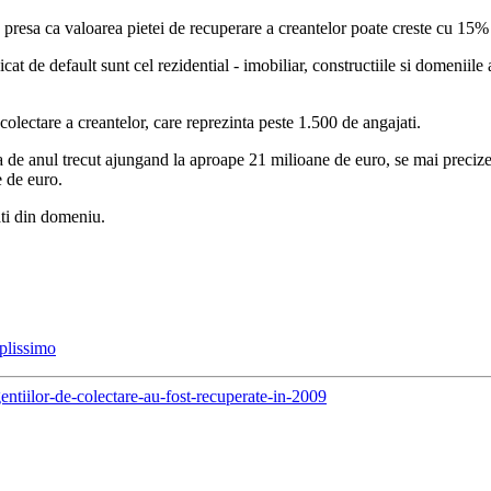
de presa ca valoarea pietei de recuperare a creantelor poate creste cu 15
at de default sunt cel rezidential - imobiliar, constructiile si domeniile af
lectare a creantelor, care reprezinta peste 1.500 de angajati.
fata de anul trecut ajungand la aproape 21 milioane de euro, se mai preciz
 de euro.
ati din domeniu.
plissimo
gentiilor-de-colectare-au-fost-recuperate-in-2009