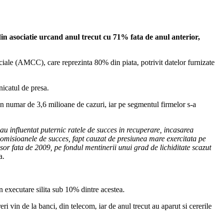
n asociatie urcand anul trecut cu 71% fata de anul anterior,
ale (AMCC), care reprezinta 80% din piata, potrivit datelor furnizate
nicatul de presa.
 un numar de 3,6 milioane de cazuri, iar pe segmentul firmelor s-a
 au influentat puternic ratele de succes in recuperare, incasarea
t comisioanele de succes, fapt cauzat de presiunea mare exercitata pe
sor fata de 2009, pe fondul mentinerii unui grad de lichiditate scazut
a.
n executare silita sub 10% dintre acestea.
ri vin de la banci, din telecom, iar de anul trecut au aparut si cererile