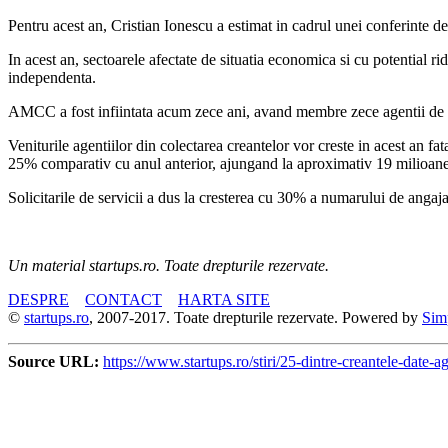
Pentru acest an, Cristian Ionescu a estimat in cadrul unei conferinte 
In acest an, sectoarele afectate de situatia economica si cu potential ridic
independenta.
AMCC a fost infiintata acum zece ani, avand membre zece agentii de co
Veniturile agentiilor din colectarea creantelor vor creste in acest an 
25% comparativ cu anul anterior, ajungand la aproximativ 19 milioane
Solicitarile de servicii a dus la cresterea cu 30% a numarului de angaj
Un material startups.ro. Toate drepturile rezervate.
DESPRE
CONTACT
HARTA SITE
©
startups.ro
, 2007-2017. Toate drepturile rezervate. Powered by
Sim
Source URL:
https://www.startups.ro/stiri/25-dintre-creantele-date-a