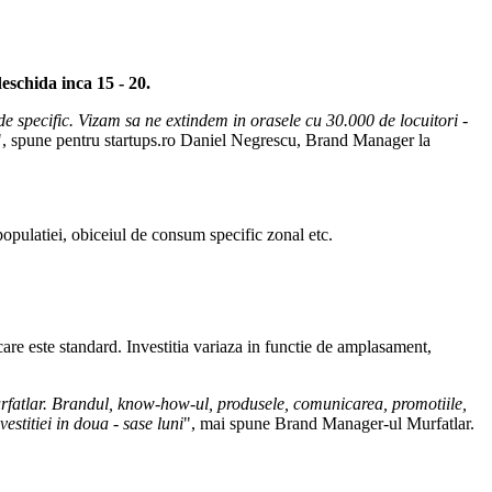
deschida inca 15 - 20.
de specific. Vizam sa ne extindem in orasele cu 30.000 de locuitori -
", spune pentru startups.ro Daniel Negrescu, Brand Manager la
populatiei, obiceiul de consum specific zonal etc.
care este standard. Investitia variaza in functie de amplasament,
t Murfatlar. Brandul, know-how-ul, produsele, comunicarea, promotiile,
estitiei in doua - sase luni
", mai spune Brand Manager-ul Murfatlar.