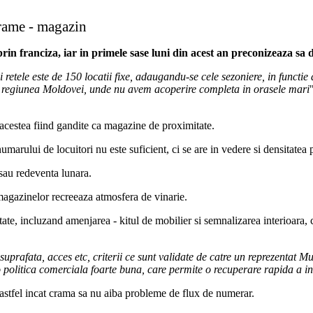
crame - magazin
prin franciza, iar in primele sase luni din acest an preconizeaza sa 
retele este de 150 locatii fixe, adaugandu-se cele sezoniere, in functie 
 in regiunea Moldovei, unde nu avem acoperire completa in orasele mari
acestea fiind gandite ca magazine de proximitate.
arului de locuitori nu este suficient, ci se are in vedere si densitatea 
 sau redeventa lunara.
 magazinelor recreeaza atmosfera de vinarie.
tate, incluzand amenjarea - kitul de mobilier si semnalizarea interioara, 
ie, suprafata, acces etc, criterii ce sunt validate de catre un reprezenta
 o politica comerciala foarte buna, care permite o recuperare rapida a inv
astfel incat crama sa nu aiba probleme de flux de numerar.