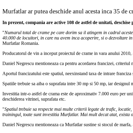
Murfatlar ar putea deschide anul acesta inca 35 de 
In prezent, compania are active 108 de astfel de unitati, deschise 
"
Numarul total de crame pe care dorim sa il atingem in cadrul acestei 
40.000 de locuitori, in care nu avem inca acoperire, si o dezvoltare
Murfatlar Romania.
Producatorul de vin a inceput proiectul de crame in vara anului 2010, 
Daniel Negrescu mentioneaza ca pentru acordarea francizei, criteriul num
Aportul francizatului este spatiul, neexinstand taxa de intrare franciza
Spatiile trebuie sa aiba o suprafata intre 30 mp si 50 mp, iar designul
Investitia intr-o astfel de crama este de aproximativ 7.000 euro per uni
deschiderea vitrinei, suprafata etc.
"
Spatiul trebuie sa respecte mai multe criterii legate de trafic, locat
trainingul, toate sunt investitia Murfatlar. Mai mult decat atat, exista
Daniel Negrescu mentioneaza ca Murfatlar sustine si stocul de marfa, 