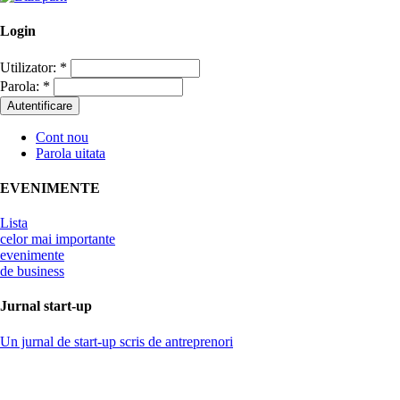
Login
Utilizator:
*
Parola:
*
Cont nou
Parola uitata
EVENIMENTE
Lista
celor mai importante
evenimente
de business
Jurnal start-up
Un jurnal de start-up scris de antreprenori