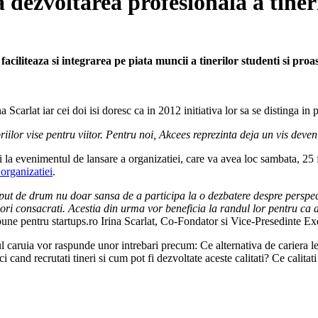
a dezvoltarea profesionala a tiner
aciliteaza si integrarea pe piata muncii a tinerilor studenti si proa
 Scarlat iar cei doi isi doresc ca in 2012 initiativa lor sa se distinga 
riilor vise pentru viitor. Pentru noi, Akcees reprezinta deja un vis deveni
ti la evenimentul de lansare a organizatiei, care va avea loc sambata, 2
 organizatiei
.
put de drum nu doar sansa de a participa la o dezbatere despre perspecti
ori consacrati. Acestia din urma vor beneficia la randul lor pentru ca au
pune pentru startups.ro Irina Scarlat, Co-Fondator si Vice-Presedinte E
l caruia vor raspunde unor intrebari precum: Ce alternativa de cariera le
 cand recrutati tineri si cum pot fi dezvoltate aceste calitati? Ce calita