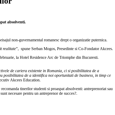
ilor
spat absolventi.
in peisajul non-guvernamental romanesc drept o organizatie puternica.
t realitate
”, spune Serban Mogos, Presedinte si Co-Fondator Akcees.
5 februarie, la Hotel Residence Arc de Triomphe din Bucuresti.
vele de cariera existente in Romania, ci si posibilitatea de a
 posibilitatea de a identifica noi oportunitati de business, in timp ce
xecutiv Akcees Education.
 recomanda tinerilor studenti si proaspat absolventi: antreprenoriat sau
ti sunt necesare pentru un antreprenor de succes?.