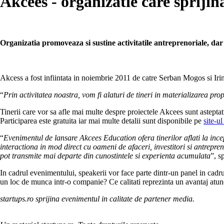
Akcees - organizatie care sprijin
Organizatia promoveaza si sustine activitatile antreprenoriale, dar f
Akcess a fost infiintata in noiembrie 2011 de catre Serban Mogos si Irina
“
Prin activitatea noastra, vom fi alaturi de tineri in materializarea prop
Tinerii care vor sa afle mai multe despre proiectele Akcees sunt astepta
Participarea este gratuita iar mai multe detalii sunt disponibile pe
site-ul
“
Evenimentul de lansare Akcees Education ofera tinerilor aflati la ince
interactiona in mod direct cu oameni de afaceri, investitori si antrepren
pot transmite mai departe din cunostintele si experienta acumulata
”, s
In cadrul evenimentului, speakerii vor face parte dintr-un panel in cadru
un loc de munca intr-o companie? Ce calitati reprezinta un avantaj atunci
startups.ro sprijina evenimentul in calitate de partener media.