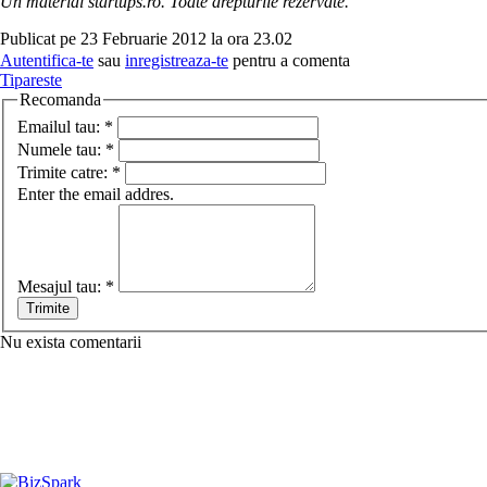
Un material startups.ro. Toate drepturile rezervate.
Publicat pe 23 Februarie 2012 la ora 23.02
Autentifica-te
sau
inregistreaza-te
pentru a comenta
Tipareste
Recomanda
Emailul tau:
*
Numele tau:
*
Trimite catre:
*
Enter the email addres.
Mesajul tau:
*
Nu exista comentarii