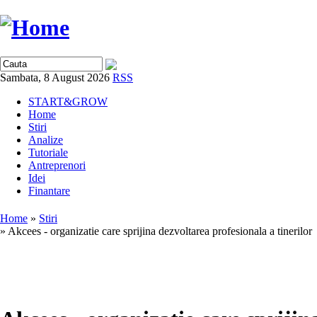
Sambata, 8 August 2026
RSS
START&GROW
Home
Stiri
Analize
Tutoriale
Antreprenori
Idei
Finantare
Home
»
Stiri
» Akcees - organizatie care sprijina dezvoltarea profesionala a tinerilor