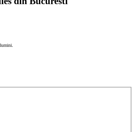
ies din Bucuresti
 lumini.