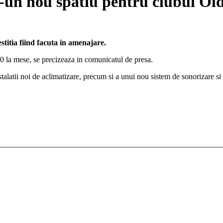
r-un nou spatiu pentru clubul Old
estitia fiind facuta in amenajare.
0 la mese, se precizeaza in comunicatul de presa.
nstalatii noi de aclimatizare, precum si a unui nou sistem de sonorizare si