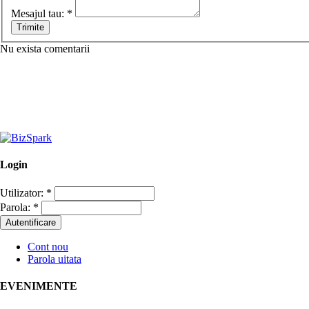
Mesajul tau:
*
Nu exista comentarii
Login
Utilizator:
*
Parola:
*
Cont nou
Parola uitata
EVENIMENTE