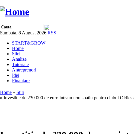
Sambata, 8 August 2026
RSS
START&GROW
Home
Stiri
Analize
Tutoriale
Antreprenori
Idei
Finantare
Home
»
Stiri
» Investitie de 230.000 de euro intr-un nou spatiu pentru clubul Oldies