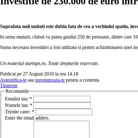
Investitie de 230.000 de euro int
Suprafata noii unitati este dubla fata de cea a vechiului spatiu, inv
In urma mutarii, clubul va putea gazdui 250 de persoane, dintre care 10
Suma necesara investitiei a fost utilizata si pentru achizitionarea unei i
Un material startups.ro. Toate drepturile rezervate.
Publicat pe 27 August 2010 la ora 14.18
Autentifica-te
sau
inregistreaza-te
pentru a comenta
Tipareste
Recomanda
Emailul tau:
*
Numele tau:
*
Trimite catre:
*
Enter the email addres.