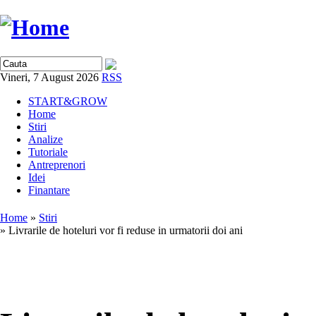
Vineri, 7 August 2026
RSS
START&GROW
Home
Stiri
Analize
Tutoriale
Antreprenori
Idei
Finantare
Home
»
Stiri
» Livrarile de hoteluri vor fi reduse in urmatorii doi ani