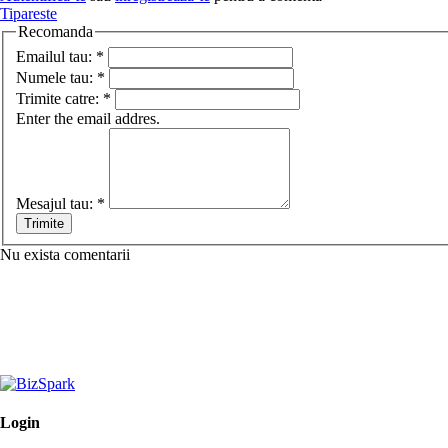
Tipareste
Recomanda
Emailul tau:
*
Numele tau:
*
Trimite catre:
*
Enter the email addres.
Mesajul tau:
*
Nu exista comentarii
Login