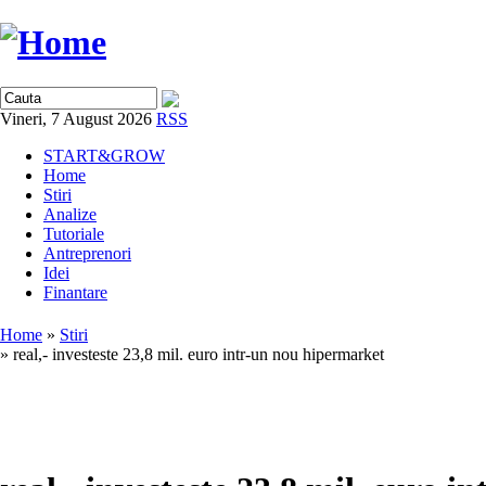
Vineri, 7 August 2026
RSS
START&GROW
Home
Stiri
Analize
Tutoriale
Antreprenori
Idei
Finantare
Home
»
Stiri
» real,- investeste 23,8 mil. euro intr-un nou hipermarket