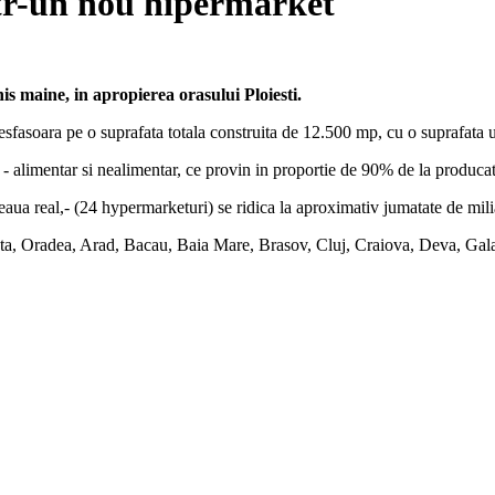
intr-un nou hipermarket
his maine, in apropierea orasului Ploiesti.
 desfasoara pe o suprafata totala construita de 12.500 mp, cu o suprafata
- alimentar si nealimentar, ce provin in proportie de 90% de la producator
teaua real,- (24 hypermarketuri) se ridica la aproximativ jumatate de mil
ta, Oradea, Arad, Bacau, Baia Mare, Brasov, Cluj, Craiova, Deva, Galati