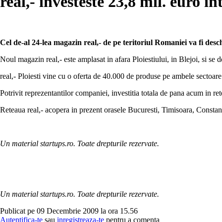
real,- investeste 23,8 mil. euro 
Cel de-al 24-lea magazin real,- de pe teritoriul Romaniei va fi desc
Noul magazin real,- este amplasat in afara Ploiestiului, in Blejoi, si se
real,- Ploiesti vine cu o oferta de 40.000 de produse pe ambele sectoare 
Potrivit reprezentantilor companiei, investitia totala de pana acum in re
Reteaua real,- acopera in prezent orasele Bucuresti, Timisoara, Constan
Un material startups.ro. Toate drepturile rezervate.
Un material startups.ro. Toate drepturile rezervate.
Publicat pe 09 Decembrie 2009 la ora 15.56
Autentifica-te
sau
inregistreaza-te
pentru a comenta