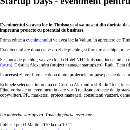
Startup Days - eveniment pentru 
Evenimentul va avea loc in Timisoara si s-a nascut din dorinta de a of
impreuna proiecte cu potential de business.
Prima editie a
evenimentului
va avea loc la Valiug, in apropiere de Timi
Evenimentul are doua etape - o zi de pitching si formare a echipelor, pe
Sesiunea de pitching va avea loc la Hotel NH Timisoara, incepand cu or
ftw.ro
), Cristina Alexandru (project manager startups.ro), Radu Ticiu (d
In aceeasi zi, vor fi votate doua dintre proiectele propuse pe site de ca
Echipele selectate, impreuna cu Cristina Alexandru si Radu Ticiu, in cal
Fiind vorba de un eveniment in care vor fi realizate proiecte de tip star
copywriteri, PR, marketeri, project manageri, consultanti vanzari, oamen
Un material startups.ro. Toate drepturile rezervate.
Publicat pe 03 Martie 2010 la ora 19.11