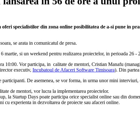
lansarea in 56 de ore a unui proi
eri specialistilor din zona online posibilitatea de a-si pune in pract
soara, se arata in comunicatul de presa.
 6 martie, si un weekend pentru realizarea proiectelor, in perioada 26 - 
a 10:00. Vor participa, in calitate de mentori, Cristian Manafu (manag
irector executiv,
Incubatoul de Afaceri Software Timisoara
). Din partea
tre participanti. De asemenea, se vor forma, in urma unor mini interviuri
itate de mentori, vor lucra la implementarea proiectelor.
t-up, la Startup Days poate participa orice specialist online sau din dom
i cu experienta in dezvoltarea de proiecte sau afaceri online.