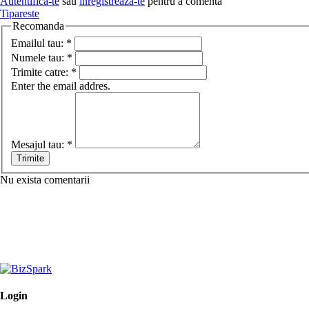
Autentifica-te
sau
inregistreaza-te
pentru a comenta
Tipareste
Recomanda
Emailul tau:
*
Numele tau:
*
Trimite catre:
*
Enter the email addres.
Mesajul tau:
*
Nu exista comentarii
Login