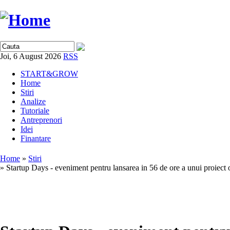
Joi, 6 August 2026
RSS
START&GROW
Home
Stiri
Analize
Tutoriale
Antreprenori
Idei
Finantare
Home
»
Stiri
» Startup Days - eveniment pentru lansarea in 56 de ore a unui proiect 