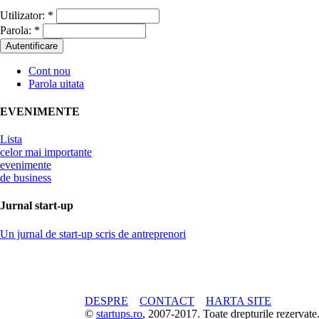
Utilizator:
*
Parola:
*
Cont nou
Parola uitata
EVENIMENTE
Lista
celor mai importante
evenimente
de business
Jurnal start-up
Un jurnal de start-up scris de antreprenori
DESPRE
CONTACT
HARTA SITE
©
startups.ro
, 2007-2017. Toate drepturile rezerva