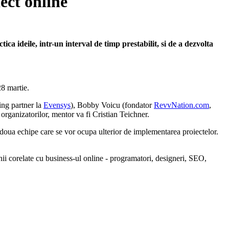
ect online
ica ideile, intr-un interval de timp prestabilit, si de a dezvolta
28 martie.
ing partner la
Evensys
), Bobby Voicu (fondator
RevvNation.com
,
 organizatorilor, mentor va fi Cristian Teichner.
, doua echipe care se vor ocupa ulterior de implementarea proiectelor.
enii corelate cu business-ul online - programatori, designeri, SEO,