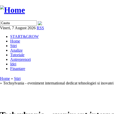
Vineri, 7 August 2026
RSS
START&GROW
Home
Stiri
Analize
Tutoriale
Antreprenori
Idei
Finantare
Home
»
Stiri
» Techsylvania - eveniment international dedicat tehnologiei si inovatei