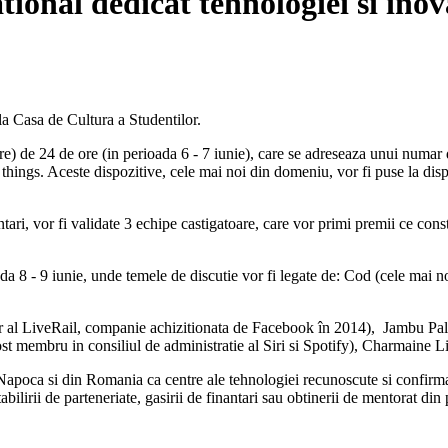
ional dedicat tehnologiei si inov
a Casa de Cultura a Studentilor.
) de 24 de ore (in perioada 6 - 7 iunie), care se adreseaza unui numar 
f things. Aceste dispozitive, cele mai noi din domeniu, vor fi puse la disp
ri, vor fi validate 3 echipe castigatoare, care vor primi premii ce consta
da 8 - 9 iunie, unde temele de discutie vor fi legate de: Cod (cele mai 
or al LiveRail, companie achizitionata de Facebook în 2014), Jambu P
t membru in consiliul de administratie al Siri si Spotify), Charmaine Li
poca si din Romania ca centre ale tehnologiei recunoscute si confirmate 
ilirii de parteneriate, gasirii de finantari sau obtinerii de mentorat din 