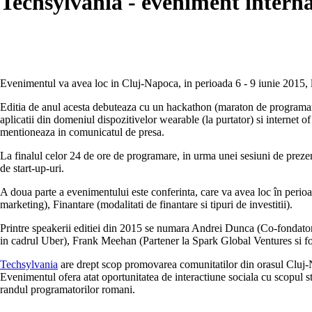
Techsylvania - eveniment internat
Evenimentul va avea loc in Cluj-Napoca, in perioada 6 - 9 iunie 2015, l
Editia de anul acesta debuteaza cu un hackathon (maraton de programare
aplicatii din domeniul dispozitivelor wearable (la purtator) si internet o
mentioneaza in comunicatul de presa.
La finalul celor 24 de ore de programare, in urma unei sesiuni de prezenta
de start-up-uri.
A doua parte a evenimentului este conferinta, care va avea loc în perioa
marketing), Finantare (modalitati de finantare si tipuri de investitii).
Printre speakerii editiei din 2015 se numara Andrei Dunca (Co-fondat
in cadrul Uber), Frank Meehan (Partener la Spark Global Ventures si fos
Techsylvania
are drept scop promovarea comunitatilor din orasul Cluj-Na
Evenimentul ofera atat oportunitatea de interactiune sociala cu scopul stab
randul programatorilor romani.