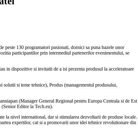
atei
de peste 130 programatori pasionati, dornici sa puna bazele unor
ozitia participantilor prin intermediul partenerilor evenimentului, se
u in dispozitive si invitatii de a isi prezenta produsul la acceleratoare
noi solutii si teme tehnice), Produs (managementul produsului,
alanniapan (Manager General Regional pentru Europa Centrala si de Est
 (Senior Editor la Tech.eu).
la nivel international, dar si stimularea dezvoltarii de produse locale.
partea expertilor, cat si a promovarii unor idei tehnice revolutionare din