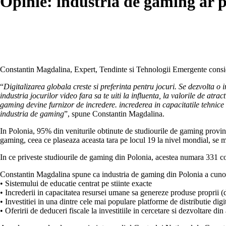
Opinie: industria de gaming ar p
Constantin Magdalina, Expert, Tendinte si Tehnologii Emergente conside
“
Digitalizarea globala creste si preferinta pentru jocuri. Se dezvolta 
industria jocurilor video fara sa te uiti la influenta, la valorile de atr
gaming devine furnizor de incredere. increderea in capacitatile tehnice si 
industria de gaming
”, spune Constantin Magdalina.
In Polonia, 95% din veniturile obtinute de studiourile de gaming provin
gaming, ceea ce plaseaza aceasta tara pe locul 19 la nivel mondial, se 
In ce priveste studiourile de gaming din Polonia, acestea numara 331 
Constantin Magdalina spune ca industria de gaming din Polonia a cunosc
• Sistemului de educatie centrat pe stiinte exacte
• Increderii in capacitatea resursei umane sa genereze produse proprii (
• Investitiei in una dintre cele mai populare platforme de distributie d
• Oferirii de deduceri fiscale la investitiile in cercetare si dezvoltare din