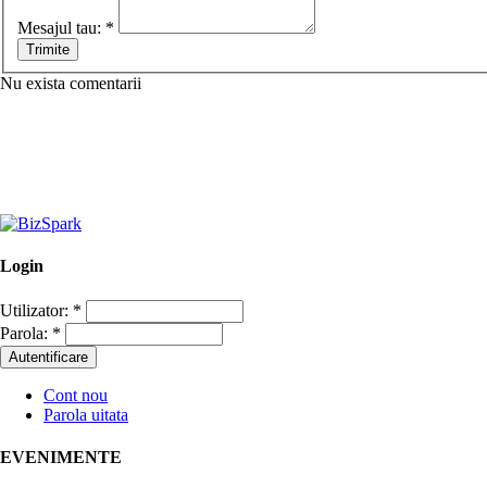
Mesajul tau:
*
Nu exista comentarii
Login
Utilizator:
*
Parola:
*
Cont nou
Parola uitata
EVENIMENTE