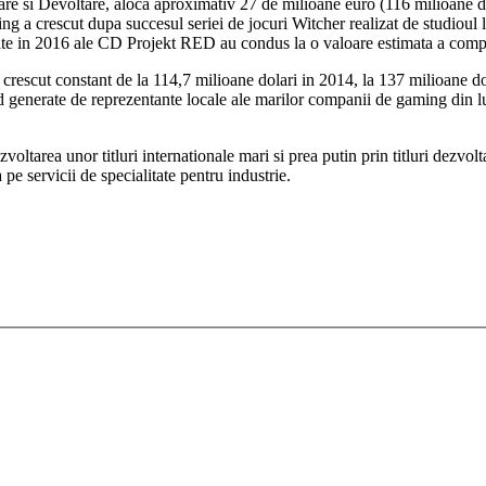
e si Devoltare, aloca aproximativ 27 de milioane euro (116 milioane de 
aming a crescut dupa succesul seriei de jocuri Witcher realizat de studi
tate in 2016 ale CD Projekt RED au condus la o valoare estimata a compa
rescut constant de la 114,7 milioane dolari in 2014, la 137 milioane dol
ind generate de reprezentante locale ale marilor companii de gaming din 
voltarea unor titluri internationale mari si prea putin prin titluri dezv
pe servicii de specialitate pentru industrie.