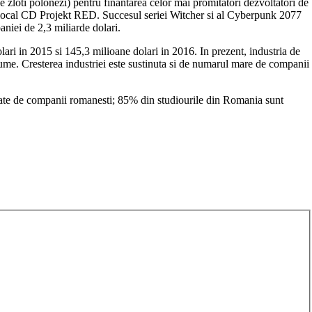
zloti polonezi) pentru finantarea celor mai promitatori dezvoltatori de
oul local CD Projekt RED. Succesul seriei Witcher si al Cyberpunk 2077
niei de 2,3 miliarde dolari.
ari in 2015 si 145,3 milioane dolari in 2016. In prezent, industria de
lume. Cresterea industriei este sustinuta si de numarul mare de companii
oltate de companii romanesti; 85% din studiourile din Romania sunt