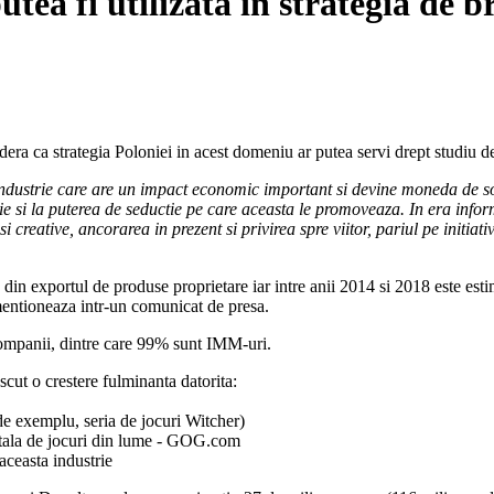
utea fi utilizata in strategia de
ra ca strategia Poloniei in acest domeniu ar putea servi drept studiu 
o industrie care are un impact economic important si devine moneda de so
actie si la puterea de seductie pe care aceasta le promoveaza. In era info
creative, ancorarea in prezent si privirea spre viitor, pariul pe initiativ
 din exportul de produse proprietare iar intre anii 2014 si 2018 este e
mentioneaza intr-un comunicat de presa.
companii, dintre care 99% sunt IMM-uri.
ut o crestere fulminanta datorita:
de exemplu, seria de jocuri Witcher)
igitala de jocuri din lume - GOG.com
 aceasta industrie