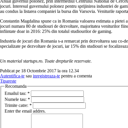
Anual guvernul polonez, prin intermediul Centrului National de Cercetar
jocuri. Interesul guvernului polonez pentru sprijinirea industriei de g
au condus la listarea companiei la bursa din Varsovia. Veniturile rapor
Constantin Magdalina spune ca in Romania valoarea estimata a pietei a c
jocuri numara 80 de studiouri de dezvoltare, majoritatea veniturilor fi
infiintate doar in 2016: 25% din totalul studiourilor de gaming.
Industria de jocuri din Romania s-a remarcat prin dezvoltarea sau co-dez
specializate pe dezvoltare de jocuri, iar 15% din studiouri se focalizeaza 
Un material startups.ro. Toate drepturile rezervate.
Publicat pe 18 Octombrie 2017 la ora 12.34
Autentifica-te
sau
inregistreaza-te
pentru a comenta
Tipareste
Recomanda
Emailul tau:
*
Numele tau:
*
Trimite catre:
*
Enter the email addres.