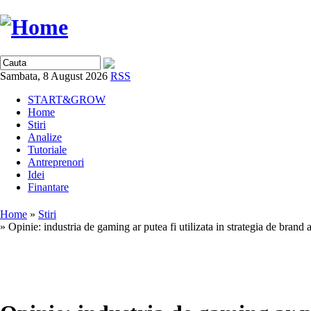
Sambata, 8 August 2026
RSS
START&GROW
Home
Stiri
Analize
Tutoriale
Antreprenori
Idei
Finantare
Home
»
Stiri
» Opinie: industria de gaming ar putea fi utilizata in strategia de brand