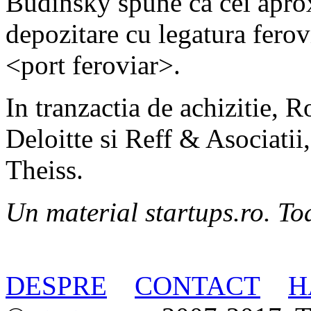
Budinsky spune ca cei apro
depozitare cu legatura ferovi
<port feroviar>.
In tranzactia de achizitie, 
Deloitte si Reff & Asociati
Theiss.
Un material startups.ro. Toa
DESPRE
CONTACT
H