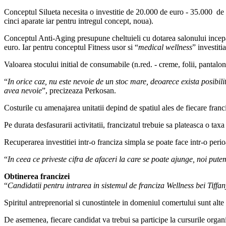
Conceptul Silueta necesita o investitie de 20.000 de euro - 35.000 de 
cinci aparate iar pentru intregul concept, noua).
Conceptul Anti-Aging presupune cheltuieli cu dotarea salonului incep
euro. Iar pentru conceptul Fitness usor si “
medical wellness
” investiti
Valoarea stocului initial de consumabile (n.red. - creme, folii, pantalon
“
In orice caz, nu este nevoie de un stoc mare, deoarece exista posibil
avea nevoie
”, precizeaza Perkosan.
Costurile cu amenajarea unitatii depind de spatiul ales de fiecare franci
Pe durata desfasurarii activitatii, francizatul trebuie sa plateasca o ta
Recuperarea investitiei intr-o franciza simpla se poate face intr-o perio
“
In ceea ce priveste cifra de afaceri la care se poate ajunge, noi putem
Obtinerea francizei
“
Candidatii pentru intrarea in sistemul de franciza Wellness bei Tiffan
Spiritul antreprenorial si cunostintele in domeniul comertului sunt alte in
De asemenea, fiecare candidat va trebui sa participe la cursurile organ