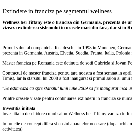
Extindere in franciza pe segmentul wellness
Wellness bei Tiffany este o franciza din Germania, prezenta de un
vizeaza extinderea sistemului in orasele mari din tara, dar si in
Primul salon al companiei a fost deschis in 1998 in Munchen, Germania,
prezenta in Germania, Austria, Elvetia, Suedia, Franta, Italia, Polonia
Master franciza pe Romania este detinuta de sotii Gabriela si Jovan P
Contractul de master franciza pentru tara noastra a fost semnat in aprili
Timis). Iar la sfarsitul lui 2008 a fost inaugurat si primul salon al unui 
“
Se estimeaza ca spre sfarsitul lunii iulie 2009 sa fie inaugurat inca u
Printre orasele vizate pentru continuarea extinderii in franciza se nu
Investitia initiala
Investitia in deschiderea unui salon Wellness bei Tiffany variaza in fun
In functie de concept difera si costul aparatelor necesare (dupa achita
activitatea).