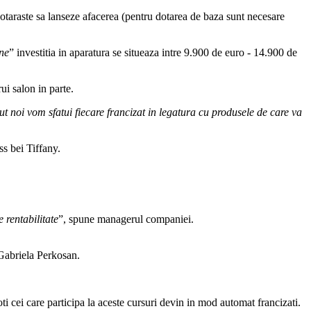
hotaraste sa lanseze afacerea (pentru dotarea de baza sunt necesare
ine
” investitia in aparatura se situeaza intre 9.900 de euro - 14.900 de
ui salon in parte.
ut noi vom sfatui fiecare francizat in legatura cu produsele de care va
ss bei Tiffany.
 rentabilitate
”, spune managerul companiei.
 Gabriela Perkosan.
i cei care participa la aceste cursuri devin in mod automat francizati.