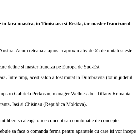
n tara noastra, in Timisoara si Resita, iar master francizorul
ustria. Acum reteaua a ajuns la aproximativ de 65 de unitati si este
are detine si master franciza pe Europa de Sud-Est.
ara. Intre timp, acest salon a fost mutat in Dumbravita (tot in judetul
rtups.ro Gabriela Perkosan, manager Wellness bei Tiffany Romania.
stanta, Iasi si Chisinau (Republica Moldova).
sunt liberi sa aleaga orice concept sau combinatie de concepte.
trebuie sa faca o comanda ferma pentru aparatele cu care isi vor incepe