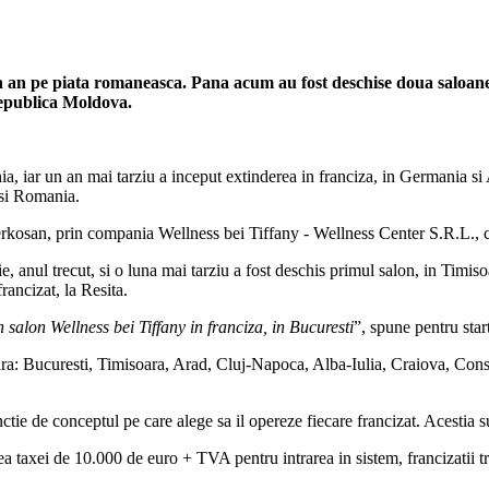
 an pe piata romaneasca. Pana acum au fost deschise doua saloane i
 Republica Moldova.
 iar un an mai tarziu a inceput extinderea in franciza, in Germania si A
 si Romania.
erkosan, prin compania Wellness bei Tiffany - Wellness Center S.R.L., c
e, anul trecut, si o luna mai tarziu a fost deschis primul salon, in Timiso
francizat, la Resita.
n salon Wellness bei Tiffany in franciza, in Bucuresti
”, spune pentru sta
mara: Bucuresti, Timisoara, Arad, Cluj-Napoca, Alba-Iulia, Craiova, Con
ctie de conceptul pe care alege sa il opereze fiecare francizat. Acestia 
rea taxei de 10.000 de euro + TVA pentru intrarea in sistem, francizatii 