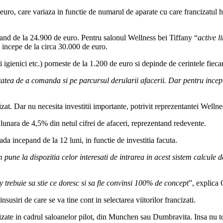
euro, care variaza in functie de numarul de aparate cu care francizatul 
and de la 24.900 de euro. Pentru salonul Wellness bei Tiffany “
active l
a incepe de la circa 30.000 de euro.
i igienici etc.) porneste de la 1.200 de euro si depinde de cerintele fiecar
itatea de a comanda si pe parcursul derularii afacerii. Dar pentru incep
zat. Dar nu necesita investitii importante, potrivit reprezentantei Wellne
xa lunara de 4,5% din netul cifrei de afaceri, reprezentand redevente.
ada incepand de la 12 luni, in functie de investitia facuta.
 pune la dispozitia celor interesati de intrarea in acest sistem calcule de
y trebuie sa stie ce doresc si sa fie convinsi 100% de concept
”, explica
susiri de care se va tine cont in selectarea viitorilor francizati.
izate in cadrul saloanelor pilot, din Munchen sau Dumbravita. Insa nu tot