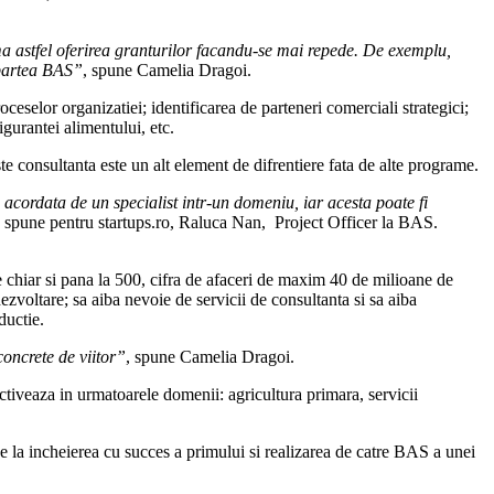
ma astfel oferirea granturilor facandu-se mai repede. De exemplu,
 partea BAS”
, spune Camelia Dragoi.
selor organizatiei; identificarea de parteneri comerciali strategici;
gurantei alimentului, etc.
ste consultanta este un alt element de difrentiere fata de alte programe.
 acordata de un specialist intr-un domeniu, iar acesta poate fi
, spune pentru startups.ro, Raluca Nan, Project Officer la BAS.
ie chiar si pana la 500, cifra de afaceri de maxim 40 de milioane de
dezvoltare; sa aiba nevoie de servicii de consultanta si sa aiba
oductie.
concrete de viitor”
, spune Camelia Dragoi.
ctiveaza in urmatoarele domenii: agricultura primara, servicii
de la incheierea cu succes a primului si realizarea de catre BAS a unei