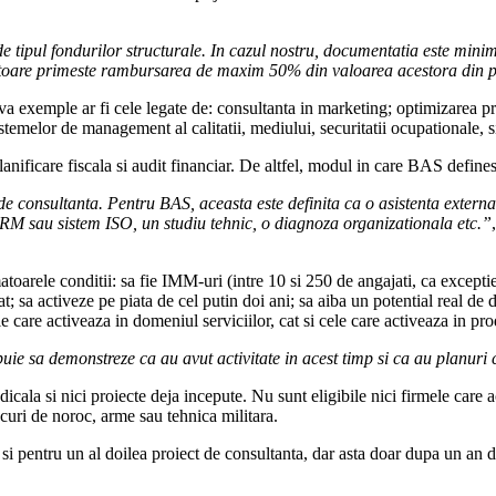
e tipul fondurilor structurale. In cazul nostru, documentatia este mini
ucratoare primeste rambursarea de maxim 50% din valoarea acestora din
exemple ar fi cele legate de: consultanta in marketing; optimizarea proce
temelor de management al calitatii, mediului, securitatii ocupationale, si
planificare fiscala si audit financiar. De altfel, modul in care BAS define
de consultanta. Pentru BAS, aceasta este definita ca o asistenta externa
RM sau sistem ISO, un studiu tehnic, o diagnoza organizationala etc.”
atoarele conditii: sa fie IMM-uri (intre 10 si 250 de angajati, ca except
t; sa activeze pe piata de cel putin doi ani; sa aiba un potential real de 
e care activeaza in domeniul serviciilor, cat si cele care activeaza in pr
buie sa demonstreze ca au avut activitate in acest timp si ca au planuri 
cala si nici proiecte deja incepute. Nu sunt eligibile nici firmele care a
ocuri de noroc, arme sau tehnica militara.
 si pentru un al doilea proiect de consultanta, dar asta doar dupa un an 