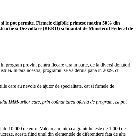
 si le pot permite. Firmele eligibile primesc maxim 50% din
ructie si Dezvoltare (BERD) si finantat de Ministerul Federal de
in program provin, pentru fiecare tara in parte, de la diversi donatori
striei. In tara noastra, programul se va derula pana in 2009, cu
le care au nevoie de ajutor de specialitate, cat si firmele de
ndul IMM-urilor care, prin cofinantarea oferita de program, isi pot
lt de 10.000 de euro. Valoarea minima a grantului este de 1.000 de
lucreze, acesta fiind unul din elementele de diferentiere fata de alte