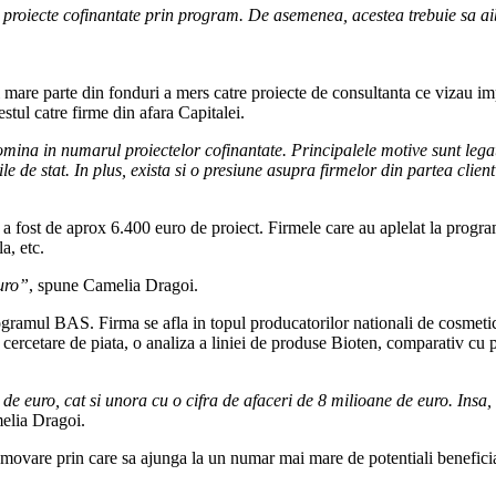
 proiecte cofinantate prin program. De asemenea, acestea trebuie sa ai
are parte din fonduri a mers catre proiecte de consultanta ce vizau i
estul catre firme din afara Capitalei.
 in numarul proiectelor cofinantate. Principalele motive sunt legate d
iile de stat. In plus, exista si o presiune asupra firmelor din partea clie
fost de aprox 6.400 euro de proiect. Firmele care au aplelat la progr
la, etc.
uro”
, spune Camelia Dragoi.
gramul BAS. Firma se afla in topul producatorilor nationali de cosmetic
cercetare de piata, o analiza a liniei de produse Bioten, comparativ cu p
de euro, cat si unora cu o cifra de afaceri de 8 milioane de euro. Insa,
elia Dragoi.
vare prin care sa ajunga la un numar mai mare de potentiali beneficiari