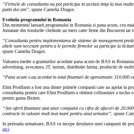
“Firmele de consultanta nu pot participa in acelasi timp la mai multe
putin doi ani”
, spune Camelia Dragoi.
Evolutia programului in Romania
Din momentul lansarii programului in Romania si pana acum, cea mai m
Jumatate din fondurile cheltuite au mers catre firme din Bucuresti iar r
“Consultanta pentru implementarea de sisteme de management predomina
altele sunt necesare pentru a le permite firmelor sa participe la licitat
spune Camelia Dragoi.
Valoarea medie a granturilor acordate pana acum de BAS in Romania a 
advertising, avocatura, IT, turism, distributie farma, productie de mobi
“Pana acum s-au acordat in total finantari de aproximativ 310.000 e
Elmi Prodfarm a fost una dintre primele companii care au apelat la pro
consultanta pentru care Elmi Prodfarm a obtinut cofinantare a inclus o 
pentru gama Bioten.
“Am oferit finantare atat unor companii cu cifra de afaceri de 20.000 
contracte in valoare mult mai mare pentru anul urmator”
, spune Cam
In perioada urmatoare, BAS va incepe derularea unei campanii de promo
aici
.