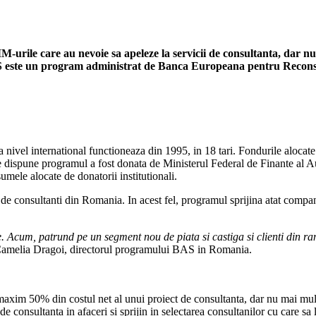
urile care au nevoie sa apeleze la servicii de consultanta, dar nu
AS este un program administrat de Banca Europeana pentru Reconst
nivel international functioneaza din 1995, in 18 tari. Fondurile alocate 
e dispune programul a fost donata de Ministerul Federal de Finante al Au
sumele alocate de donatorii institutionali.
e consultanti din Romania. In acest fel, programul sprijina atat companii
. Acum, patrund pe un segment nou de piata si castiga si clienti din ra
, Camelia Dragoi, directorul programului BAS in Romania.
e maxim 50% din costul net al unui proiect de consultanta, dar nu mai mu
e consultanta in afaceri si sprijin in selectarea consultanilor cu care sa 