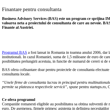
Finantare pentru consultanta
Business Advisory Services (BAS) este un program ce sprijina IMM-
valoarea neta a proiectului de consultanta de care au nevoie. B
Finante al Austriei.
Programul BAS
a fost lansat in Romania in toamna anului 2006, dar la 
institutionali. In cazul Romaniei, suma de 1,5 milioane de euro de car
posibilitatea prelungirii acestuia, in functie de numarul de cereri si de 
BAS ofera cofinantare doar pentru proiectele de consultanta efectuate d
consultanta locale.
“Unele firme de consultanta lucrau in principal pentru multinationale
permite sa plateasca respectivele servicii”
, spune pentru startups.ro
Ce ofera programul
Companiile romanesti eligibile au posibilitatea sa obtina subventii d
euro. De asemenea, firmele primesc asistenta in definirea necesitatilor d