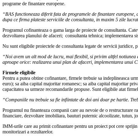
programe de finantare europene.
“BAS functioneaza diferit fata de programele de finantare europene, d
dupa ce firma plateste serviciile de consultanta, in maxim 5 zile l
Programul cofinanteaza o gama larga de proiecte de consultanta. Cateva 
dezvoltarea planului de afaceri; consultanta tehnica; implementarea sis
Nu sunt eligibile proiectele de consultanta legate de servicii juridice, 
“Noi avem un alt mod de lucru, mai flexibil, si privim altfel notiunea 
aproape orice: realizarea unui plan de afaceri, implementarea unui C
Firmele eligibile
Pentru a putea obtine cofinantare, firmele trebuie sa indeplineasca urm
euro); sa aiba capital majoritar romanesc; sa aiba capital majoritar priva
capacitatea sa urmeze recomandarile propuse. Sunt eligibile atat firmel
“Companiile nu trebuie sa fie infiintate de doi ani doar pe hartie. Tre
Programul nu finanteaza companii care au nevoie de o restructurare radi
financiare, dezvoltare imobiliara, bauturi puternic alcoolizate, tutun, j
IMM-urile care au primit cofinantare pentru un proiect pot cere sprijin
monitorizari a rezultarelor.