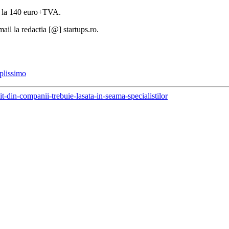
ana la 140 euro+TVA.
-mail la redactia [@] startups.ro.
plissimo
dit-din-companii-trebuie-lasata-in-seama-specialistilor