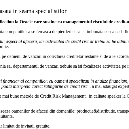
asata in seama specialistilor
ction la Oracle care sustine ca managementul riscului de creditare
ta companiile sa se fereasca de pierderi si sa isi imbunatateasca cash fl
 aspect al afacerii, iar activitatea de credit risc ar trebui sa fie admini
rilie.
 pe oamenii de vanzari in colectarea creditelor restante si de a le acorda
a sa, departamentul de vanzari trebuie sa isi focalizeze activitatea pe in
i financiar al companiilor, cu oameni specializati in analize financiare,
poata interpreta corect ratingurile de credit risc
", a mai adaugat expert
le mai bune metode de Credit Risk Management, in calitate speaker la C
a oamenilor de afaceri din domeniile: productie&distributie, transport,
sultanta.
limitat de invitatii gratuite.