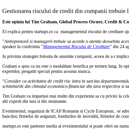
Gestionarea riscului de credit din companii trebuie l
Este opinia lui Tim Graham, Global Process Owner, Credit & Colle
El explica pentru startups.ro ca managementul riscului de creditare aju
"
Antreprenorii si managerii trebuie sa acorde o atentie deosebita acestui
speaker la conferinta "
Managementul Riscului de Creditare
" din 24 ap
In privinta strategiei folosita de anumite companii, aceea de a-i implica
Graham a spus ca nu este o modalitate benefica pe termen lung. In opini
expertilor, pregatiti special pentru aceasta munca.
"
Consider ca activitatea de credit risc intra in sarcina departamentulu
schimbarile din climatul economico-financiar din tara respectiva si sa 
Tim Graham va impartasi mai multe din experienta sa cu privire la ce
alti experti din tara si din strainatate.
Evenimentul, organizat de ICAP Romania si Cycle European, se adreseaz
bancilor, firmelor de asigurari, fondurilor de investitii, firmelor de con
startups.ro este partener media al evenimentului si poate oferi un numar 