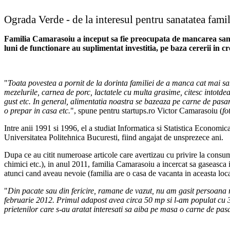
Ograda Verde - de la interesul pentru sanatatea famil
Familia Camarasoiu a inceput sa fie preocupata de mancarea sanat
luni de functionare au suplimentat investitia, pe baza cererii in cr
"
Toata povestea a pornit de la dorinta familiei de a manca cat mai sa
mezelurile, carnea de porc, lactatele cu multa grasime, citesc intotdea
gust etc. In general, alimentatia noastra se bazeaza pe carne de pasar
o prepar in casa etc.
", spune pentru startups.ro Victor Camarasoiu (
fo
Intre anii 1991 si 1996, el a studiat Informatica si Statistica Economi
Universitatea Politehnica Bucuresti, fiind angajat de unsprezece ani.
Dupa ce au citit numeroase articole care avertizau cu privire la consum
chimici etc.), in anul 2011, familia Camarasoiu a incercat sa gaseasca i
atunci cand aveau nevoie (familia are o casa de vacanta in aceasta loca
"
Din pacate sau din fericire, ramane de vazut, nu am gasit persoana re
februarie 2012. Primul adapost avea circa 50 mp si l-am populat cu 300
prietenilor care s-au aratat interesati sa aiba pe masa o carne de pa