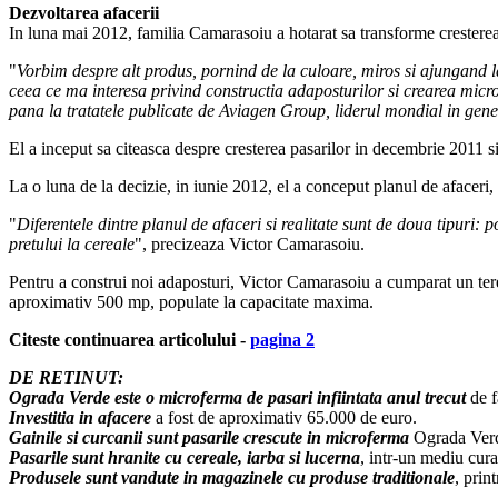
Dezvoltarea afacerii
In luna mai 2012, familia Camarasoiu a hotarat sa transforme cresterea d
"
Vorbim despre alt produs, pornind de la culoare, miros si ajungand la 
ceea ce ma interesa privind constructia adaposturilor si crearea micro
pana la tratatele publicate de Aviagen Group, liderul mondial in gene
El a inceput sa citeasca despre cresterea pasarilor in decembrie 2011 s
La o luna de la decizie, in iunie 2012, el a conceput planul de afaceri, i
"
Diferentele dintre planul de afaceri si realitate sunt de doua tipuri: 
pretului la cereale
", precizeaza Victor Camarasoiu.
Pentru a construi noi adaposturi, Victor Camarasoiu a cumparat un tere
aproximativ 500 mp, populate la capacitate maxima.
Citeste continuarea articolului -
pagina 2
DE RETINUT:
Ograda Verde este o microferma de pasari infiintata anul trecut
de f
Investitia in afacere
a fost de aproximativ 65.000 de euro.
Gainile si curcanii sunt pasarile crescute in microferma
Ograda Verde,
Pasarile sunt hranite cu cereale, iarba si lucerna
, intr-un mediu cura
Produsele sunt vandute in magazinele cu produse traditionale
, prin