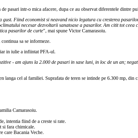
e pasari intr-o mica afacere, dupa ce au observat diferentele dintre puii
gust. Fiind economist si neavand nicio legatura cu cresterea pasarilor, 
climatului necesar dezvoltarii sanatoase a pasarilor. Am citit tot ceea c
tica pasarilor de curte
", mai spune Victor Camarasoiu.
i continua sa se informeze.
ar in iulie a infiintat PFA-ul.
pozitive - am ajuns la 2.000 de pasari in sase luni, in loc de un an; nega
n langa cel al familiei. Suprafata de teren se intinde pe 6.300 mp, din 
amilia Camarasoiu.
 intentia fiind de a creste si rate.
t si fara chimicale.
tre care Bacania Veche.