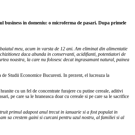
riul business in domeniu: o microferma de pasari. Dupa primele
 baiatul meu, acum in varsta de 12 ani. Am eliminat din alimentatie
chizitionez daca abunda in conservanti, acidifianti, potentiatori de
curtea noastra, la care nu folosesc decat ingrasamant natural, painea
a de Studii Economice Bucuresti. In prezent, el lucreaza la
ranite cu un fel de concentrate furajere cu putine cereale, aditivi
ari, pe care sa le hraneasca doar cu cereale si pe care sa le sacrifice
uit primul adapost anul trecut in ianuarie si a fost populat in
 sa crestem gaini si curcani pentru uzul nostru, al familiei si al