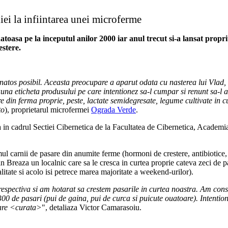
iei la infiintarea unei microferme
oasa pe la inceputul anilor 2000 iar anul trecut si-a lansat prop
estere.
natos posibil. Aceasta preocupare a aparut odata cu nasterea lui Vlad,
una eticheta produsului pe care intentionez sa-l cumpar si renunt sa-l a
e din ferma proprie, peste, lactate semidegresate, legume cultivate in 
to
), proprietarul microfermei
Ograda Verde
.
ca in cadrul Sectiei Cibernetica de la Facultatea de Cibernetica, Academi
ul carnii de pasare din anumite ferme (hormoni de crestere, antibiotice, h
n Breaza un localnic care sa le cresca in curtea proprie cateva zeci de pas
litate si acolo isi petrece marea majoritate a weekend-urilor).
spectiva si am hotarat sa crestem pasarile in curtea noastra. Am constr
 de pasari (pui de gaina, pui de curca si puicute ouatoare). Intentionam
sare <curata>
", detaliaza Victor Camarasoiu.