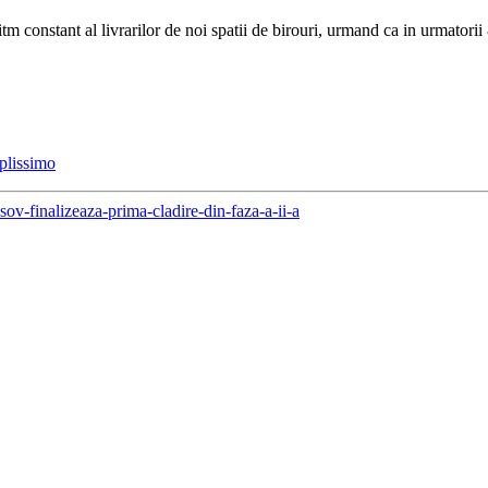
 constant al livrarilor de noi spatii de birouri, urmand ca in urmatorii 8 
plissimo
sov-finalizeaza-prima-cladire-din-faza-a-ii-a