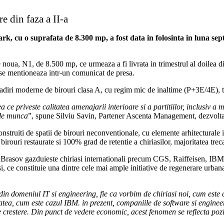
e din faza a II-a
, cu o suprafata de 8.300 mp, a fost data in folosinta in luna septe
ire noua, N1, de 8.500 mp, ce urmeaza a fi livrata in trimestrul al doile
, se mentioneaza intr-un comunicat de presa.
ladiri moderne de birouri clasa A, cu regim mic de inaltime (P+3E/4E), t
 ce priveste calitatea amenajarii interioare si a partitiilor, inclusiv a
l de munca
”, spune Silviu Savin, Partener Ascenta Management, dezvolta
iti de spatii de birouri neconventionale, cu elemente arhitecturale indus
birouri restaurate si 100% grad de retentie a chiriasilor, majoritatea tre
in Brasov gazduieste chiriasi internationali precum CGS, Raiffeisen, IB
si, ce constituie una dintre cele mai ample initiative de regenerare urb
din domeniul IT si engineering, fie ca vorbim de chiriasi noi, cum este 
tatea, cum este cazul IBM. in prezent, companiile de software si enginee
de crestere. Din punct de vedere economic, acest fenomen se reflecta po