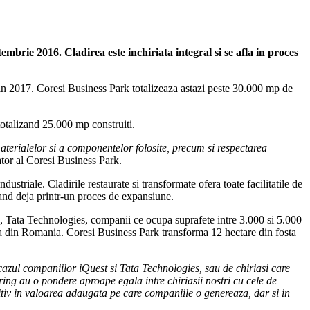
mbrie 2016. Cladirea este inchiriata integral si se afla in proces
a din 2017. Coresi Business Park totalizeaza astazi peste 30.000 mp de
otalizand 25.000 mp construiti.
 materialelor si a componentelor folosite, precum si respectarea
tor al Coresi Business Park.
triale. Cladirile restaurate si transformate ofera toate facilitatile de
cand deja printr-un proces de expansiune.
M, Tata Technologies, companii ce ocupa suprafete intre 3.000 si 5.000
ana din Romania. Coresi Business Park transforma 12 hectare din fosta
cazul companiilor iQuest si Tata Technologies, sau de chiriasi care
ring au o pondere aproape egala intre chiriasii nostri cu cele de
zitiv in valoarea adaugata pe care companiile o genereaza, dar si in