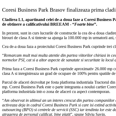
Coresi Business Park Brasov finalizeaza prima cladir
Cladirea L1, apartinand celei de-a doua faze a Coresi Business Park
de obtinere a calificativului BREEAM - “
Foarte bine
”.
In prezent, sunt in curs lucrarile de constructie la cea de-a doua clad
birouri de clasa A si tinteste sa ajunga la 100.000 mp in urmatorii ani
Cea de-a doua faza a proiectului Coresi Business Park cuprinde trei c
“
Remarcam mult mai multa atentie din partea viitorilor chiriasi in ceea
normelor PSI, cat si a altor aspecte de sanatate si securitate la locu
Prima faza a Coresi Business Park cuprinde aproximativ 26.000 mp constru
clasa A si inregistreaza un grad de ocupare de 100% pentru spatiile de 
Parcul de afaceri dezvoltat pe fosta platforma industriala Tractorul d
mp. Coresi Business Park este o parte integranta a noului cartier Core
platforma industriala intr-o zona de afaceri cu aspect contemporan.
“
Am observat in ultimul an un interes crescut din partea companiilor 
activeaza deja in cadrul Coresi Business Park si care isi extind activi
outsourcing (BPO) si centrele de servicii (SSC) iar tendinta lor este 
atragerea de personal calificat, bine platit
”, spune Silviu Savin.