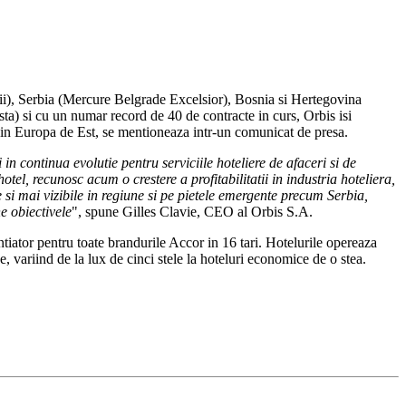
ii), Serbia (Mercure Belgrade Excelsior), Bosnia si Hertegovina
) si cu un numar record de 40 de contracte in curs, Orbis isi
 din Europa de Est, se mentioneaza intr-un comunicat de presa.
n continua evolutie pentru serviciile hoteliere de afaceri si de
otel, recunosc acum o crestere a profitabilitatii in industria hoteliera,
si mai vizibile in regiune si pe pietele emergente precum Serbia,
e obiectivele
", spune Gilles Clavie, CEO al Orbis S.A.
ntiator pentru toate brandurile Accor in 16 tari. Hotelurile opereaza
e, variind de la lux de cinci stele la hoteluri economice de o stea.