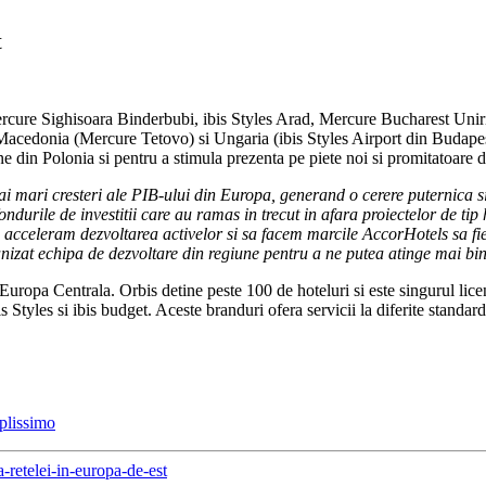
t
ercure Sighisoara Binderbubi, ibis Styles Arad, Mercure Bucharest Unir
acedonia (Mercure Tetovo) si Ungaria (ibis Styles Airport din Budapesta
e din Polonia si pentru a stimula prezenta pe piete noi si promitatoare
 mari cresteri ale PIB-ului din Europa, generand o cerere puternica si i
durile de investitii care au ramas in trecut in afara proiectelor de tip h
acceleram dezvoltarea activelor si sa facem marcile AccorHotels sa fie 
zat echipa de dezvoltare din regiune pentru a ne putea atinge mai bin
Europa Centrala. Orbis detine peste 100 de hoteluri si este singurul lice
Styles si ibis budget. Aceste branduri ofera servicii la diferite standard
plissimo
a-retelei-in-europa-de-est