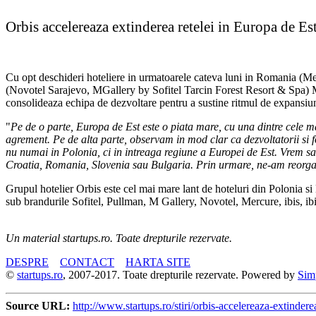
Orbis accelereaza extinderea retelei in Europa de Es
Cu opt deschideri hoteliere in urmatoarele cateva luni in Romania (M
(Novotel Sarajevo, MGallery by Sofitel Tarcin Forest Resort & Spa) M
consolideaza echipa de dezvoltare pentru a sustine ritmul de expansiun
"
Pe de o parte, Europa de Est este o piata mare, cu una dintre cele mai
agrement. Pe de alta parte, observam in mod clar ca dezvoltatorii si fon
nu numai in Polonia, ci in intreaga regiune a Europei de Est. Vrem sa 
Croatia, Romania, Slovenia sau Bulgaria. Prin urmare, ne-am reorgani
Grupul hotelier Orbis este cel mai mare lant de hoteluri din Polonia si 
sub brandurile Sofitel, Pullman, M Gallery, Novotel, Mercure, ibis, ibis 
Un material startups.ro. Toate drepturile rezervate.
DESPRE
CONTACT
HARTA SITE
©
startups.ro
, 2007-2017. Toate drepturile rezervate. Powered by
Sim
Source URL:
http://www.startups.ro/stiri/orbis-accelereaza-extindere