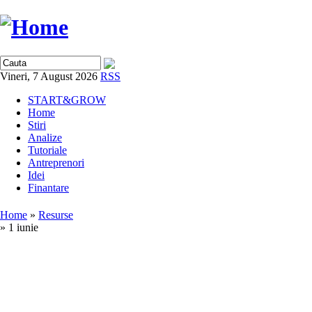
Vineri, 7 August 2026
RSS
START&GROW
Home
Stiri
Analize
Tutoriale
Antreprenori
Idei
Finantare
Home
»
Resurse
» 1 iunie